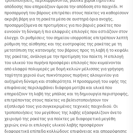
τροποποιήσεις, περιλαμβάνοντας βασικά χαρακτηριστικά
απόδοσης που επηρεάζουν άμεσα την απόδοση στο παιχνίδι. Η
προσαρμογή του βάρους επιτρέπει στους παίκτες να καθορίσουν
ακριβή βάρη για τη ρακέτα μέσα σε αυστηρά όρια ανοχής,
προσαρμοζόμενα σε προτιμήσεις για πιο βαριές ρακέτες που
ευνοούν τη δύναμη ή πιο ελαφριές επιλογές που εστιάζουν στον
έλεγχο. Οι ρυθμίσεις του σημείου ισορροπίας επιτρέπουν λεπτή
ρύθμιση της αίσθησης και της ευστροφίας της ρακέτας με τη
μετατόπιση της κατανομής του βάρους προς τη λαβή ή το κεφάλι
της ρακέτας, ανάλογα με την προτίμηση του παίκτη. Η επιλογή
του υλικού του πυρήνα προσφέρει επιλογές που κυμαίνονται
από ελαφρύ πολυμερές με δομή κελιών μέλισσας για γρήγορη
ταχύτητα χεριού έως πυκνότερους πυρήνες αλουμινίου για
αυξημένη δύναμη και σταθερότητα. Η προσαρμογή του υφής της
επιφάνειας περιλαμβάνει διάφορα μοτίβα και υλικά που
επηρεάζουν τη λαβή της μπάλας και τη δημιουργία περιστροφής,
επιτρέποντας στους παίκτες να βελτιστοποιήσουν τον
εξοπλισμό τους για συγκεκριμένες τεχνικές παιχνιδιού. Οι
τροποποιήσεις του μεγέθους της λαβής εξασφαλίζουν άνετο
χειρισμό της ρακέτας για παίκτες με διαφορετικά μεγέθη
χεριών, ενώ οι επιλογές υλικού λαβής προσφέρουν
διαφορετικά επίπεδα κολλώδους επιφάνειας και απορρόφησης