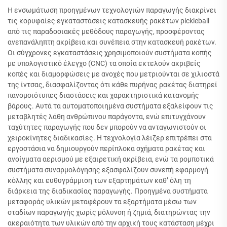
Η ενσωμάτωση προηγμένων τεχνολογιών παραγωγής διακρίνει
τις κορυφαίες εγκαταστάσεις κατασκευής ρακέτων pickleball
από τις παραδοσιακές μεθόδους παραγωγής, προσφέροντας
ανεπανάληπτη ακρίβεια και συνέπεια στην κατασκευή ρακέτων.
Οι σύγχρονες εγκαταστάσεις χρησιμοποιούν συστήματα κοπής
με υπολογιστικό έλεγχο (CNC) τα οποία εκτελούν ακριβείς
κοπές και διαμορφώσεις με ανοχές που μετριούνται σε χιλιοστά
της ίντσας, διασφαλίζοντας ότι κάθε πυρήνας ρακέτας διατηρεί
πανομοιότυπες διαστάσεις και χαρακτηριστικά κατανομής
βάρους. Αυτά τα αυτοματοποιημένα συστήματα εξαλείφουν τις
μεταβλητές λάθη ανθρώπινου παράγοντα, ενώ επιτυγχάνουν
ταχύτητες παραγωγής που δεν μπορούν να ανταγωνιστούν οι
χειροκίνητες διαδικασίες. Η τεχνολογία λέιζερ επιτρέπει στα
εργοστάσια να δημιουργούν περίπλοκα σχήματα ρακέτας και
ανοίγματα αερισμού με εξαιρετική ακρίβεια, ενώ τα ρομποτικά
συστήματα συναρμολόγησης εξασφαλίζουν συνεπή εφαρμογή
κόλλης και ευθυγράμμιση των εξαρτημάτων καθ’ όλη τη
διάρκεια της διαδικασίας παραγωγής. Προηγμένα συστήματα
μεταφοράς υλικών μεταφέρουν τα εξαρτήματα μέσω των
σταδίων παραγωγής χωρίς μόλυνση ή ζημιά, διατηρώντας την
ακεραιότητα των υλικών από την αρχική τους κατάσταση μέχρι