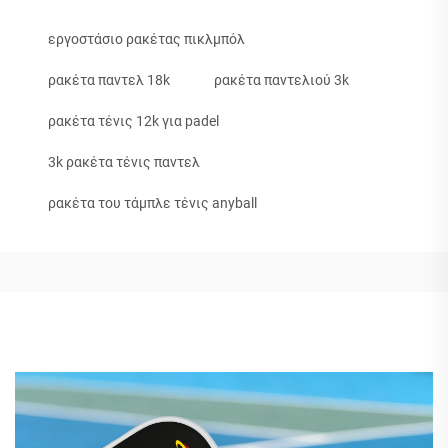
εργοστάσιο ρακέτας πικλμπόλ
ρακέτα παντελ 18k
ρακέτα παντελιού 3k
ρακέτα τένις 12k για padel
3k ρακέτα τένις παντελ
ρακέτα του τάμπλε τένις anyball