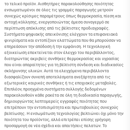
το τελικό προϊόν. Αισθητήρες παρακολούθησης ποιότητας
ενσωματωμένοι σε όλες τις γραμμές παραγωγής μετρούν
συνεχώς κρίσιμες παραμέτρους όπως θερμοκρασία, πίεση και
αντοχή κόλλησης, ενεργοποιώντας άμεσα συναγερμό σε
περίπτωση απόκλισης από τις βέλτιστες προδιαγραφές.
Συστήματα ψηφιακής απεικόνισης ελέγχουν τα επιφανειακά
φινιρίσματα και εντοπίζουν ελαττώματα που θα μπορούσαν να
επηρεάσουν την απόδοση ή την εμφάνιση. Η τεχνολογική
εξοικείωση επεκτείνεται στον έλεγχο του περιβάλλοντος,
διατηρώντας ακριβείς συνθήκες θερμοκρασίας και υγρασίας
που είναι απαραίτητες για τη βέλτιστη σύνδεση και διαδικασίες
σκλήρυνσης υλικών. Αυτά τα ελεγχόμενα περιβάλλοντα
διασφαλίζουν συνεπή αποτελέσματα ανεξάρτητα από τις
εξωτερικές καιρικές συνθήκες ή τις εποχιακές μεταβολές.
Επιπλέον, προηγμένα συστήματα συλλογής δεδομένων
παρακολουθούν κάθε ρακέτα σε όλη τη διαδικασία παραγωγής,
δημιουργώντας λεπτομερείς εγγραφές ποιότητας που
επιτρέπουν την εντοπισιμότητα και πρωτοβουλίες συνεχούς
βελτίωσης. Η ενσωμάτωση τεχνολογίας βελτιώνει όχι μόνο την
ποιότητα του προϊόντος, αλλά επιτρέπει επίσης γρήγορη
προσαρμογή σε νέα σχέδια και απαιτήσεις πελατών. Το