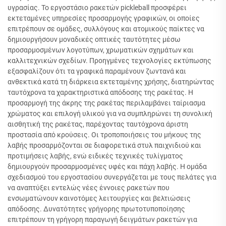
υγρασίας. Το εργοστάσιο ρακετών pickleball προσφέρει
εκτεταμένες υπηρεσίες προσαρμογής γραφικών, οι οποίες
επιτρέπουν σε ομάδες, συλλόγους και ατομικούς παίκτες να
δημιουργήσουν μοναδικές οπτικές ταυτότητες μέσω
προσαρμοσμένων λογοτύπων, χρωματικών σχημάτων και
καλλιτεχνικών σχεδίων. Προηγμένες τεχνολογίες εκτύπωσης
εξασφαλίζουν ότι τα γραφικά παραμένουν ζωντανά και
ανθεκτικά κατά τη διάρκεια εκτεταμένης χρήσης, διατηρώντας
ταυτόχρονα τα χαρακτηριστικά απόδοσης της ρακέτας. Η
προσαρμογή της άκρης της ρακέτας περιλαμβάνει ταίριασμα
χρώματος και επιλογή υλικού για να συμπληρώνει τη συνολική
αισθητική της ρακέτας, παρέχοντας ταυτόχρονα άριστη
προστασία από κρούσεις. Οι τροποποιήσεις του μήκους της
λαβής προσαρμόζονται σε διαφορετικά στυλ παιχνιδιού και
προτιμήσεις λαβής, ενώ ειδικές τεχνικές τυλίγματος
δημιουργούν προσαρμοσμένες υφές και πάχη λαβής. Η ομάδα
σχεδιασμού του εργοστασίου συνεργάζεται με τους πελάτες για
να αναπτύξει εντελώς νέες έννοιες ρακετών που
ενσωματώνουν καινοτόμες λειτουργίες και βελτιώσεις
απόδοσης. Δυνατότητες γρήγορης πρωτοτυποποίησης
επιτρέπουν τη γρήγορη παραγωγή δειγμάτων ρακετών για