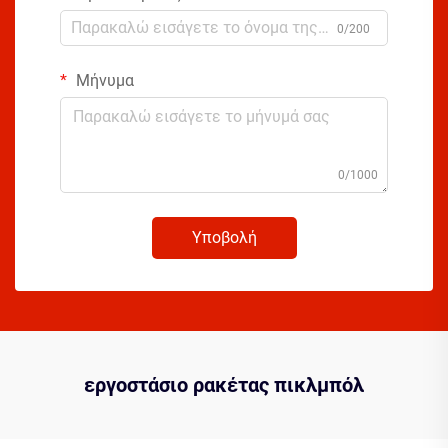
0/200
Μήνυμα
0/1000
Υποβολή
εργοστάσιο ρακέτας πικλμπόλ