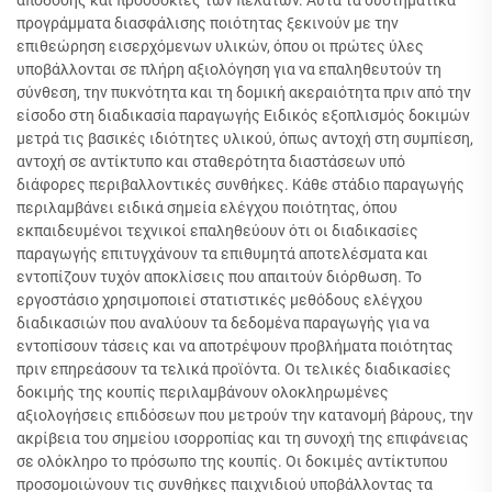
προγράμματα διασφάλισης ποιότητας ξεκινούν με την
επιθεώρηση εισερχόμενων υλικών, όπου οι πρώτες ύλες
υποβάλλονται σε πλήρη αξιολόγηση για να επαληθευτούν τη
σύνθεση, την πυκνότητα και τη δομική ακεραιότητα πριν από την
είσοδο στη διαδικασία παραγωγής Ειδικός εξοπλισμός δοκιμών
μετρά τις βασικές ιδιότητες υλικού, όπως αντοχή στη συμπίεση,
αντοχή σε αντίκτυπο και σταθερότητα διαστάσεων υπό
διάφορες περιβαλλοντικές συνθήκες. Κάθε στάδιο παραγωγής
περιλαμβάνει ειδικά σημεία ελέγχου ποιότητας, όπου
εκπαιδευμένοι τεχνικοί επαληθεύουν ότι οι διαδικασίες
παραγωγής επιτυγχάνουν τα επιθυμητά αποτελέσματα και
εντοπίζουν τυχόν αποκλίσεις που απαιτούν διόρθωση. Το
εργοστάσιο χρησιμοποιεί στατιστικές μεθόδους ελέγχου
διαδικασιών που αναλύουν τα δεδομένα παραγωγής για να
εντοπίσουν τάσεις και να αποτρέψουν προβλήματα ποιότητας
πριν επηρεάσουν τα τελικά προϊόντα. Οι τελικές διαδικασίες
δοκιμής της κουπίς περιλαμβάνουν ολοκληρωμένες
αξιολογήσεις επιδόσεων που μετρούν την κατανομή βάρους, την
ακρίβεια του σημείου ισορροπίας και τη συνοχή της επιφάνειας
σε ολόκληρο το πρόσωπο της κουπίς. Οι δοκιμές αντίκτυπου
προσομοιώνουν τις συνθήκες παιχνιδιού υποβάλλοντας τα