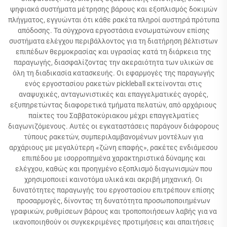
ψηφιακά συστήματα μέτρησης βάρους και εξοπλισμός δοκιμών
πλήγματος, εγγυώνται ότι κάθε ρακέτα πληροί αυστηρά πρότυπα
απόδοσης. Τα σύγχρονα εργοστάσια ενσωματώνουν επίσης
συστήματα ελέγχου περιβάλλοντος για τη διατήρηση βέλτιστων
επιπέδων θερμοκρασίας και υγρασίας κατά τη διάρκεια της
παραγωγής, διασφαλίζοντας την ακεραιότητα των υλικών σε
όλη τη διαδικασία κατασκευής. Οι εφαρμογές της παραγωγής
ενός εργοστασίου ρακετών pickleball εκτείνονται στις
αναψυχικές, ανταγωνιστικές και επαγγελματικές αγορές,
εξυπηρετώντας διαφορετικά τμήματα πελατών, από αρχάριους
παίκτες του Σαββατοκύριακου μέχρι επαγγελματίες
διαγωνιζόμενους. Αυτές οι εγκαταστάσεις παράγουν διάφορους
τύπους ρακετών, συμπεριλαμβανομένων μοντέλων για
αρχάριους με μεγαλύτερη «ζώνη επαφής», ρακέτες ενδιάμεσου
επιπέδου με ισορροπημένα χαρακτηριστικά δύναμης και
ελέγχου, καθώς και προηγμένο εξοπλισμό διαγωνισμών που
χρησιμοποιεί καινοτόμα υλικά και ακριβή μηχανική. Οι
δυνατότητες παραγωγής του εργοστασίου επιτρέπουν επίσης
προσαρμογές, δίνοντας τη δυνατότητα προσωποποιημένων
γραφικών, ρυθμίσεων βάρους και τροποποιήσεων λαβής για να
ικανοποιηθούν οι συγκεκριμένες προτιμήσεις και απαιτήσεις