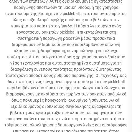
όλων των επιπέδων. Αυτές οι ειδικευμένες εγκαταστάσεις
παραγωγής αποτελούν τη βασική υποδομή της γρήγορα
αναπτυσσόμενης βιομηχανίας pickleball, μετατρέποντας πρώτες
ύλες σε εξοπλισμό υψηλής απόδοσης που βελτιώνει την
εμπειρία του παίκτη στο γήπεδο. Η κύρια λειτουργία ενός
εργοστασίου ρακετών pickleball επικεντρώνεται στη
συστηματική παραγωγή ρακετών μέσω προσεκτικά
διαρθρωμένων διαδικασιών που περιλαμβάνουν επιλογή
υλικών, κοπή, διαμόρφωση, συναρμολόγηση και έλεγχο
ποιότητας. Αυτές οι εγκαταστάσεις χρησιμοποιούν εξοπλισμό
νέας τεχνολογίας και αυτοματοποιημένα συστήματα για τη
διασφάλιση συνεπούς ποιότητας προϊόντων, διατηρώντας
ταυτόχρονα αποδοτικούς ρυθμούς παραγωγής. Οι τεχνολογικές
δυνατότητες ενός σύγχρονου εργοστασίου ρακετών pickleball
περιλαμβάνουν συστήματα κοπής με υπολογιστικό έλεγχο που
διαμορφώνουν με ακρίβεια τον πυρήνα των ρακετών από υλικά
όπως πολυμερές honeycomb, αλουμίνιο ή σύνθετα υλικά.
Εξειδικευμένος εξοπλισμός συγκόλλησης εξασφαλίζει τη
βέλτιστη συνάφεια μεταξύ των υλικών του πυρήνα και των
επιφανειακών στρωμάτων, ενώ αυτοματοποιημένα συστήματα
τρίψιμος και ολοκλήρωσης δημιουργούν λείες και ομοιόμορφες
επιφάνειες. Τεχνολογίες εξασφάλισης ποιότητας, όπως