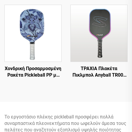
Πινγκ-Πονγκ 7mm Cassia
Siamea Ρακέτα Του
Τέιμπλ Τένις Δύο
Ρακέτες με Σετ Τσάντας
Χονδρική Προσαρμοσμένη
ΤΡΑΧΙΑ Πλακέτα
Ρακέτα Pickleball PP με
Πικλμπολ Anyball TR009
Κυψελωτό Πυρήνα
Μοντέλο Πλακέτα
Εγκεκριμένη Από USAPA
Πικλμπολ Άνθρακα 16mm
Από Γυαλί και Ίνες
με Προστασία Άκρων
Άνθρακα 13mm
Θερμομορφωμένη
Το εργοστάσιο πλέκης pickleball προσφέρει πολλά
συναρπαστικά πλεονεκτήματα που ωφελούν άμεσα τους
πελάτες που αναζητούν εξοπλισμό υψηλής ποιότητας