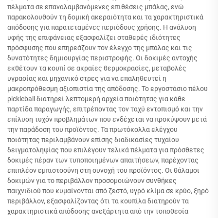
πέλματα σε επαναλαμβανόμενες επιθέσεις μπάλας, ενώ
παρακολουθούν τη δομική ακεραιότητα και τα χαρακτηριστικά
απόδοσης για παρατεταμένες περιόδους χρήσης. Η ανάλυση
υφής της επιφάνειας εξασφαλίζει σταθερές ιδιότητες
πρόσφυσης που επηρεάζουν τον έλεγχο της μπάλας και τις
δυνατότητες δημιουργίας περιστροφής. Οι δοκιμές αντοχής
εκθέτουν τα κουπί σε ακραίες θερμοκρασίες, μεταβολές
υγρασίας και μηχανικό στρες για να επαληθευτεί η
μακροπρόθεσμη αξιοπιστία της απόδοσης. Το εργοστάσιο πέλου
pickleball διατηρεί λεπτομερή αρχεία ποιότητας για κάθε
παρτίδα παραγωγής, επιτρέποντας τον ταχύ εντοπισμό και την
επίλυση τυχόν προβλημάτων που ενδέχεται να προκύψουν μετά
την παράδοση του προϊόντος. Τα πρωτόκολλα ελέγχου
ποιότητας περιλαμβάνουν επίσης διαδικασίες τυχαίου
δειγματοληψίας που επιλέγουν τελικά πέλματα για πρόσθετες
δοκιμές πέραν των τυποποιημένων απαιτήσεων, παρέχοντας
επιπλέον εμπιστοσύνη στη συνοχή του προϊόντος. Οι θάλαμοι
δοκιμών για το περιβάλλον προσομοιώνουν συνθήκες
παιχνιδιού που κυμαίνονται από ζεστό, υγρό κλίμα σε κρύο, ξηρό
περιβάλλον, εξασφαλίζοντας ότι τα κουπίλα διατηρούν τα
χαρακτηριστικά απόδοσης ανεξάρτητα από την τοποθεσία