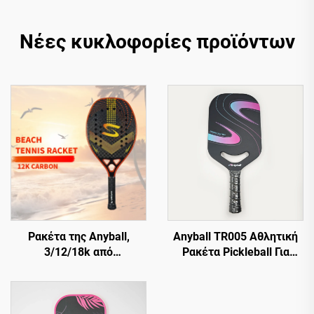
Νέες κυκλοφορίες προϊόντων
Ρακέτα της Anyball,
Anyball TR005 Αθλητική
3/12/18k από
Ρακέτα Pickleball Για
ανθρακονήματα EVA με
Εξωτερικούς Χώρους
τραχιά επιφάνεια για
Ανθεκτική Από Ίνες
προπόνηση, για την
Άνθρακα με
παραλία
Προσαρμοσμένο