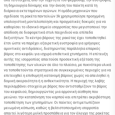
τη δημιουργία δύναμης και την άνεση του παίκτη κατά τη
διάρκεια εκτεταμένων αγώνων. Η ομάδα μηχανικών που
σχεδίασε τη ρακέτα παντελιών 3k χρησιμοποίησε προηγμένη
υπολογιστική μοντελοποίηση και πραγματικές δοκιμές για να
καθορίσει το ιδανικό σημείο ισορροπίας που μεγιστοποιεί την
απόδοση σε διαφορετικά στυλ παιχνιδιού και επίπεδα
δεξιοτήτων. Το κέντρο βάρους της ρακέτας έχει τοποθετηθεί
έτσι ώστε να παρέχει εξαιρετική ευστροφία για γρήγορες
αμυντικές αντιδράσεις, διατηρώντας παράλληλα επαρκές
βάρος στο κεφάλι για ισχυρά επιθετικά χτυπήματα. Η επίτευξη
αυτής της ισορροπίας απαιτούσε προσεκτική εξέταση της
τοποθέτησης των υλικών σε όλο το πλαίσιο, με πυκνότερα υλικά
να τοποθετούνται στρατηγικά σε συγκεκριμένες περιοχές για να
επιτευχθεί η επιθυμητή κατανομή βάρους χωρίς να απειληθεί η
δομική ακεραιότητα ή η ανθεκτικότητα. Η περιοχή της λαβής
περιλαμβάνει στοιχεία με βάρος που αντισταθμίζουν το βάρος
του κεφαλιού, δημιουργώντας μια αρμονική αίσθηση που
μειώνει την καταπόνηση του καρπού και επιτρέπει ακριβέστερη
τοποθέτηση των χτυπημάτων. Οι παίκτες αντιμετωπίζουν
μειωμένη κόπωση, καθώς η βελτιστοποιημένη ισορροπία
απαιτεί λιγότερη μυϊκή προσπάθεια για τον έλεγχο της ρακέτας