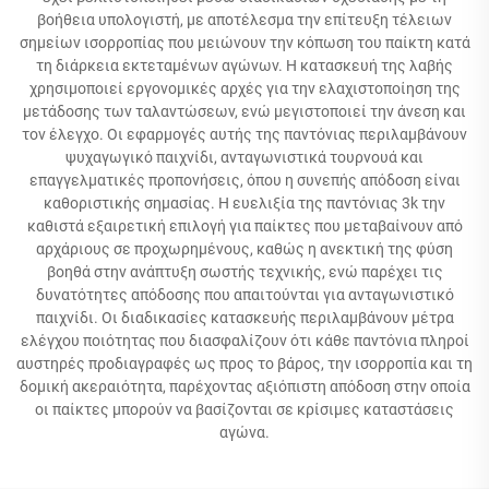
βοήθεια υπολογιστή, με αποτέλεσμα την επίτευξη τέλειων
σημείων ισορροπίας που μειώνουν την κόπωση του παίκτη κατά
τη διάρκεια εκτεταμένων αγώνων. Η κατασκευή της λαβής
χρησιμοποιεί εργονομικές αρχές για την ελαχιστοποίηση της
μετάδοσης των ταλαντώσεων, ενώ μεγιστοποιεί την άνεση και
τον έλεγχο. Οι εφαρμογές αυτής της παντόνιας περιλαμβάνουν
ψυχαγωγικό παιχνίδι, ανταγωνιστικά τουρνουά και
επαγγελματικές προπονήσεις, όπου η συνεπής απόδοση είναι
καθοριστικής σημασίας. Η ευελιξία της παντόνιας 3k την
καθιστά εξαιρετική επιλογή για παίκτες που μεταβαίνουν από
αρχάριους σε προχωρημένους, καθώς η ανεκτική της φύση
βοηθά στην ανάπτυξη σωστής τεχνικής, ενώ παρέχει τις
δυνατότητες απόδοσης που απαιτούνται για ανταγωνιστικό
παιχνίδι. Οι διαδικασίες κατασκευής περιλαμβάνουν μέτρα
ελέγχου ποιότητας που διασφαλίζουν ότι κάθε παντόνια πληροί
αυστηρές προδιαγραφές ως προς το βάρος, την ισορροπία και τη
δομική ακεραιότητα, παρέχοντας αξιόπιστη απόδοση στην οποία
οι παίκτες μπορούν να βασίζονται σε κρίσιμες καταστάσεις
αγώνα.