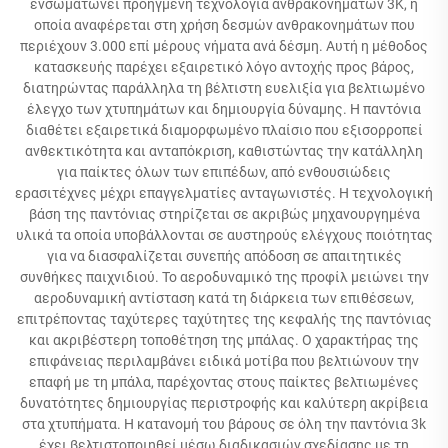
ενσωματώνει προηγμένη τεχνολογία ανθρακονημάτων 3K, η
οποία αναφέρεται στη χρήση δεσμών ανθρακονημάτων που
περιέχουν 3.000 επί μέρους νήματα ανά δέσμη. Αυτή η μέθοδος
κατασκευής παρέχει εξαιρετικό λόγο αντοχής προς βάρος,
διατηρώντας παράλληλα τη βέλτιστη ευελιξία για βελτιωμένο
έλεγχο των χτυπημάτων και δημιουργία δύναμης. Η παντόνια
διαθέτει εξαιρετικά διαμορφωμένο πλαίσιο που εξισορροπεί
ανθεκτικότητα και ανταπόκριση, καθιστώντας την κατάλληλη
για παίκτες όλων των επιπέδων, από ενθουσιώδεις
ερασιτέχνες μέχρι επαγγελματίες ανταγωνιστές. Η τεχνολογική
βάση της παντόνιας στηρίζεται σε ακριβώς μηχανουργημένα
υλικά τα οποία υποβάλλονται σε αυστηρούς ελέγχους ποιότητας
για να διασφαλίζεται συνεπής απόδοση σε απαιτητικές
συνθήκες παιχνιδιού. Το αεροδυναμικό της προφίλ μειώνει την
αεροδυναμική αντίσταση κατά τη διάρκεια των επιθέσεων,
επιτρέποντας ταχύτερες ταχύτητες της κεφαλής της παντόνιας
και ακριβέστερη τοποθέτηση της μπάλας. Ο χαρακτήρας της
επιφάνειας περιλαμβάνει ειδικά μοτίβα που βελτιώνουν την
επαφή με τη μπάλα, παρέχοντας στους παίκτες βελτιωμένες
δυνατότητες δημιουργίας περιστροφής και καλύτερη ακρίβεια
στα χτυπήματα. Η κατανομή του βάρους σε όλη την παντόνια 3k
έχει βελτιστοποιηθεί μέσω διαδικασιών σχεδίασης με τη