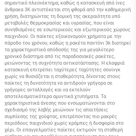
σημαντικό πλεονέκτημα, καθώς η κατασκευή από ίνες
άνθρακα 3K αντιστέκεται στη φθορά από την καθημερινή
χρήση, διατηρώντας τη δομική της ακεραιότητα υπό
μεταβολές θερμοκρασίας και υγρασίας, που είναι
συνηθισμένες σε εσωτερικούς και εξωτερικούς χώρους
παιχνιδιού. Οι παίκτες εξοικονομούν χρήματα με την
πάροδο του χρόνου, καθώς η ρακέτα παντόνι 3k διατηρεί
τα χαρακτηριστικά απόδοσής της για μεγαλύτερο
χρονικό διάστημα από τις παραδοσιακές ρακέτες,
μειώνοντας τη συχνότητα αντικατάστασης. Η ελαφριά
κατασκευή επιτρέπει ταχύτερες ταχύτητες σουίνγκ
χωρίς να θυσιάζεται η σταθερότητα, δίνοντας στους
παίκτες τη δυνατότητα να αντιδρούν γρήγορα σε
γρήγορες ανταλλαγές και να εκτελούν
αποτελεσματικότερα αμυντικά χτυπήματα. Τα
χαρακτηριστικά άνεσης που ενσωματώνονται στο
σχεδιασμό της λαβής μειώνουν τις απαιτήσεις
συμπίεσης της χούφτας, επιτρέποντας πιο μακρές
περιόδους παιχνιδιού χωρίς κράμπες ή δυσφορία στο
χέρι. Οι επαγγελματίες παίκτες εκτιμούν τη σταθερή