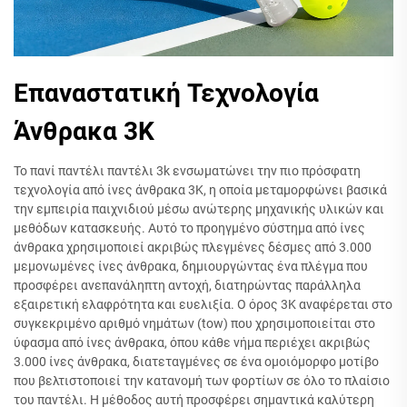
Επαναστατική Τεχνολογία
Άνθρακα 3K
Το πανί παντέλι παντέλι 3k ενσωματώνει την πιο πρόσφατη
τεχνολογία από ίνες άνθρακα 3K, η οποία μεταμορφώνει βασικά
την εμπειρία παιχνιδιού μέσω ανώτερης μηχανικής υλικών και
μεθόδων κατασκευής. Αυτό το προηγμένο σύστημα από ίνες
άνθρακα χρησιμοποιεί ακριβώς πλεγμένες δέσμες από 3.000
μεμονωμένες ίνες άνθρακα, δημιουργώντας ένα πλέγμα που
προσφέρει ανεπανάληπτη αντοχή, διατηρώντας παράλληλα
εξαιρετική ελαφρότητα και ευελιξία. Ο όρος 3K αναφέρεται στο
συγκεκριμένο αριθμό νημάτων (tow) που χρησιμοποιείται στο
ύφασμα από ίνες άνθρακα, όπου κάθε νήμα περιέχει ακριβώς
3.000 ίνες άνθρακα, διατεταγμένες σε ένα ομοιόμορφο μοτίβο
που βελτιστοποιεί την κατανομή των φορτίων σε όλο το πλαίσιο
του παντέλι. Η μέθοδος αυτή προσφέρει σημαντικά καλύτερη