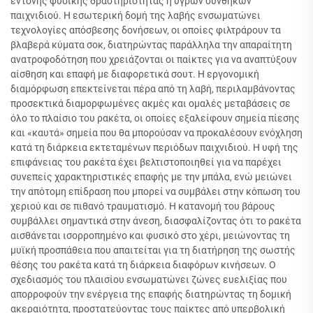
έντονης φυσικής δραστηριότητας ή υγρών συνθηκών
παιχνιδιού. Η εσωτερική δομή της λαβής ενσωματώνει
τεχνολογίες απόσβεσης δονήσεων, οι οποίες φιλτράρουν τα
βλαβερά κύματα σοκ, διατηρώντας παράλληλα την απαραίτητη
ανατροφοδότηση που χρειάζονται οι παίκτες για να αναπτύξουν
αίσθηση και επαφή με διαφορετικά σουτ. Η εργονομική
διαμόρφωση επεκτείνεται πέρα από τη λαβή, περιλαμβάνοντας
προσεκτικά διαμορφωμένες ακμές και ομαλές μεταβάσεις σε
όλο το πλαίσιο του ρακέτα, οι οποίες εξαλείφουν σημεία πίεσης
και «καυτά» σημεία που θα μπορούσαν να προκαλέσουν ενόχληση
κατά τη διάρκεια εκτεταμένων περιόδων παιχνιδιού. Η υφή της
επιφάνειας του ρακέτα έχει βελτιστοποιηθεί για να παρέχει
συνεπείς χαρακτηριστικές επαφής με την μπάλα, ενώ μειώνει
την απότομη επίδραση που μπορεί να συμβάλει στην κόπωση του
χεριού και σε πιθανό τραυματισμό. Η κατανομή του βάρους
συμβάλλει σημαντικά στην άνεση, διασφαλίζοντας ότι το ρακέτα
αισθάνεται ισορροπημένο και φυσικό στο χέρι, μειώνοντας τη
μυϊκή προσπάθεια που απαιτείται για τη διατήρηση της σωστής
θέσης του ρακέτα κατά τη διάρκεια διαφόρων κινήσεων. Ο
σχεδιασμός του πλαισίου ενσωματώνει ζώνες ευελιξίας που
απορροφούν την ενέργεια της επαφής διατηρώντας τη δομική
ακεραιότητα, προστατεύοντας τους παίκτες από υπερβολική