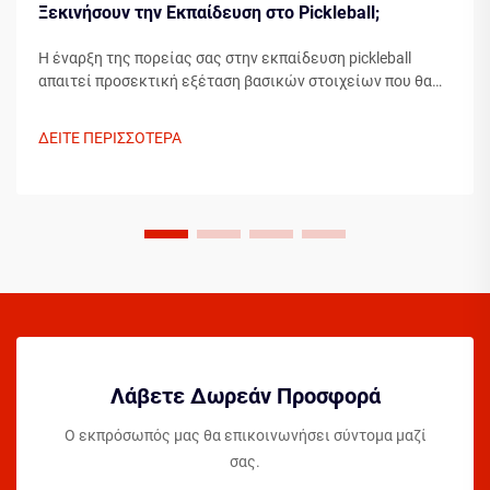
Ξεκινήσουν την Εκπαίδευση στο Pickleball;
Η έναρξη της πορείας σας στην εκπαίδευση pickleball
απαιτεί προσεκτική εξέταση βασικών στοιχείων που θα
διαμορφώσουν την ανάπτυξή σας ως παίκτη. Η κατανόηση
των απαραίτητων στοιχείων πριν βήξετε στο γήπεδο
ΔΕΙΤΕ ΠΕΡΙΣΣΟΤΕΡΑ
μπορεί σημαντικά να επιταχύνει την πρόοδό σας...
Λάβετε Δωρεάν Προσφορά
Ο εκπρόσωπός μας θα επικοινωνήσει σύντομα μαζί
σας.