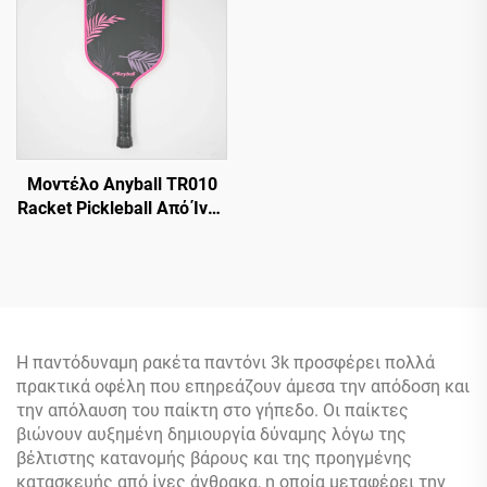
Λογότυπο Πιστοποιημένη
από USAPA
Θερμομορφωμένη PP
Κυψελωτή Δομή
Μοντέλο Anyball TR010
Racket Pickleball Από Ίνες
Άνθρακα 16mm με
Προστασία Ακμών και
Διακοσμητικό Κυψελωτό
Πυρήνα για Διασκέδαση
Η παντόδυναμη ρακέτα παντόνι 3k προσφέρει πολλά
πρακτικά οφέλη που επηρεάζουν άμεσα την απόδοση και
την απόλαυση του παίκτη στο γήπεδο. Οι παίκτες
βιώνουν αυξημένη δημιουργία δύναμης λόγω της
βέλτιστης κατανομής βάρους και της προηγμένης
κατασκευής από ίνες άνθρακα, η οποία μεταφέρει την