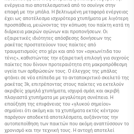
ενέργεια πιο αποτελεσματικά από το σουίνγκ στην
επαφή με την μπάλα. Η βελτιωμένη μεταφορά ενέργειας
έχει ως αποτέλεσμα ισχυρότερα χτυπήματα με λιγότερη
προσπάθεια, μειώνοντας την κόπωση του παίκτη κατά τη
διάρκεια μακρών αγώνων και προπονήσεων. Οι
εξαιρετικές ιδιότητες απόσβεσης δονήσεων της
ρακέτας προστατεύουν τους παίκτες από
τραυματισμούς στο χέρι και από τον «αγκωνίτιδα του
τένις», καθιστώντας την εξαιρετική επιλογή για συχνούς
παίκτες που δίνουν προτεραιότητα στη μακροπρόθεσμη
υγεία των αρθρώσεών τους. Ο έλεγχος της μπάλας
φτάνει σε νέα επίπεδα με το ανταποκριτικό σκελετό της
ρακέτας 3k, επιτρέποντας στους παίκτες να εκτελούν
ακριβείς χαμηλά χτυπήματα, ισχυρά σμάσ, και ακριβή
πλαγιαστά χτυπήματα με μεγαλύτερη συνέπεια. Η
επαύξηση της επιφάνειας του «γλυκού σημείου»
σημαίνει ότι ακόμη και τα χτυπήματα εκτός κέντρου
παράγουν αποδεκτά αποτελέσματα, αυξάνοντας την
αυτοπεποίθηση των παικτών που ακόμη αναπτύσσουν το
χρονισμό και την τεχνική τους. Η αντοχή αποτελεί