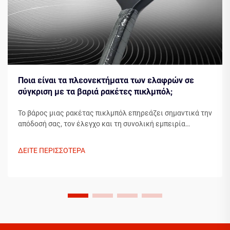
Ποια είναι τα πλεονεκτήματα των ελαφρών σε
σύγκριση με τα βαριά ρακέτες πικλμπόλ;
Το βάρος μιας ρακέτας πικλμπόλ επηρεάζει σημαντικά την
απόδοσή σας, τον έλεγχο και τη συνολική εμπειρία
παιχνιδιού. Κατά την επιλογή μεταξύ ελαφρών και
βαρύτερων ρακετών πικλμπόλ, οι παίκτες πρέπει να
ΔΕΙΤΕ ΠΕΡΙΣΣΟΤΕΡΑ
λαμβάνουν υπόψη το στυλ παιχνιδιού τους, τη φυσική τους
κατάσταση...