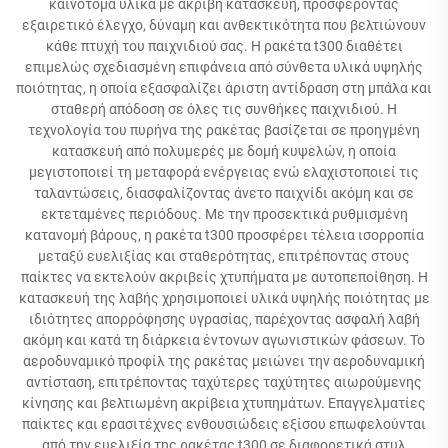
καινοτόμα υλικά με ακριβή κατασκευή, προσφέροντας
εξαιρετικό έλεγχο, δύναμη και ανθεκτικότητα που βελτιώνουν
κάθε πτυχή του παιχνιδιού σας. Η ρακέτα t300 διαθέτει
επιμελώς σχεδιασμένη επιφάνεια από σύνθετα υλικά υψηλής
ποιότητας, η οποία εξασφαλίζει άριστη αντίδραση στη μπάλα και
σταθερή απόδοση σε όλες τις συνθήκες παιχνιδιού. Η
τεχνολογία του πυρήνα της ρακέτας βασίζεται σε προηγμένη
κατασκευή από πολυμερές με δομή κυψελών, η οποία
μεγιστοποιεί τη μεταφορά ενέργειας ενώ ελαχιστοποιεί τις
ταλαντώσεις, διασφαλίζοντας άνετο παιχνίδι ακόμη και σε
εκτεταμένες περιόδους. Με την προσεκτικά ρυθμισμένη
κατανομή βάρους, η ρακέτα t300 προσφέρει τέλεια ισορροπία
μεταξύ ευελιξίας και σταθερότητας, επιτρέποντας στους
παίκτες να εκτελούν ακριβείς χτυπήματα με αυτοπεποίθηση. Η
κατασκευή της λαβής χρησιμοποιεί υλικά υψηλής ποιότητας με
ιδιότητες απορρόφησης υγρασίας, παρέχοντας ασφαλή λαβή
ακόμη και κατά τη διάρκεια έντονων αγωνιστικών φάσεων. Το
αεροδυναμικό προφίλ της ρακέτας μειώνει την αεροδυναμική
αντίσταση, επιτρέποντας ταχύτερες ταχύτητες αιωρούμενης
κίνησης και βελτιωμένη ακρίβεια χτυπημάτων. Επαγγελματίες
παίκτες και ερασιτέχνες ενθουσιώδεις εξίσου επωφελούνται
από την ευελιξία της ρακέτας t300 σε διαφορετικά στυλ