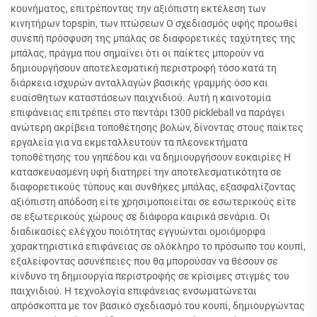
κουνήματος, επιτρέποντας την αξιόπιστη εκτέλεση των
κινητήρων topspin, των πτώσεων Ο σχεδιασμός υφής προωθεί
συνεπή πρόσφυση της μπάλας σε διαφορετικές ταχύτητες της
μπάλας, πράγμα που σημαίνει ότι οι παίκτες μπορούν να
δημιουργήσουν αποτελεσματική περιστροφή τόσο κατά τη
διάρκεια ισχυρών ανταλλαγών βασικής γραμμής όσο και
ευαίσθητων καταστάσεων παιχνιδιού. Αυτή η καινοτομία
επιφάνειας επιτρέπει στο πεντάρι t300 pickleball να παράγει
ανώτερη ακρίβεια τοποθέτησης βολών, δίνοντας στους παίκτες
εργαλεία για να εκμεταλλευτούν τα πλεονεκτήματα
τοποθέτησης του γηπέδου και να δημιουργήσουν ευκαιρίες Η
κατασκευασμένη υφή διατηρεί την αποτελεσματικότητα σε
διαφορετικούς τύπους και συνθήκες μπάλας, εξασφαλίζοντας
αξιόπιστη απόδοση είτε χρησιμοποιείται σε εσωτερικούς είτε
σε εξωτερικούς χώρους σε διάφορα καιρικά σενάρια. Οι
διαδικασίες ελέγχου ποιότητας εγγυώνται ομοιόμορφα
χαρακτηριστικά επιφάνειας σε ολόκληρο το πρόσωπο του κουπί,
εξαλείφοντας ασυνέπειες που θα μπορούσαν να θέσουν σε
κίνδυνο τη δημιουργία περιστροφής σε κρίσιμες στιγμές του
παιχνιδιού. Η τεχνολογία επιφάνειας ενσωματώνεται
απρόσκοπτα με τον βασικό σχεδιασμό του κουπί, δημιουργώντας