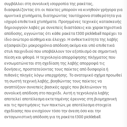
συμβάλλει στη συνολική ισορροπία της ρακέτας,
διασφαλίζοντας ότι οι παίκτες μπορούν να κινηθούν γρήγορα για
αμυντικά χτυπήματα, διατηρώντας ταυτόχρονα σταθερότητα για
ισχυρά επιθετικά χτυπήματα. Προηγμένες τεχνικές κατασκευής
δημιουργούν λαβές με συνεπείς διαστάσεις και χαρακτηριστικά
απόδοσης, εγγυώντας ότι κάθε ρακέτα t300 pickleball παρέχει το
ίδιο ανώτερο αίσθημα και έλεγχο. Η ανθεκτικότητα της λαβής
εξασφαλίζει μακροχρόνια απόδοση ακόμα και υπό επιθετικά
στυλ παιχνιδιού που υποβάλλουν τον εξοπλισμό σε σημαντική
πίεση και φθορά. Η τεχνολογία απορρόφησης πλήγματος που
ενσωματώνεται στη σχεδίαση της λαβής απορροφά τις
δονήσεις, προστατεύοντας τους παίκτες από δυσφορία ή
πιθανές πληγές λόγω υπερχρήσης. Το ανατομικό σχήμα προωθεί
τη σωστή τεχνική λαβής, βοηθώντας τους παίκτες να
αναπτύξουν συνεπείς βασικές αρχές που βελτιώνουν τη
συνολική απόδοση στο παιχνίδι. Αυτή η τεχνολογία λαβής
αποτελεί αποτέλεσμα εκτεταμένης έρευνας στη βιομηχανική
και τις προτιμήσεις των παικτών, με αποτέλεσμα στοιχεία
σχεδίασης που ενισχύουν τόσο την άνεση όσο και την
ανταγωνιστική απόδοση για τη ρακέτα t300 pickleball.