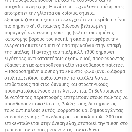
την κορυφαία απόδοση σε όλα τα τουρνουά και τα
παιχνίδια αναψυχής. Η ανώτερη τεχνολογία πρόσφυσης
αποτρέπει την γλίστρα σε κρίσιμα σημεία,
εξασφαλίζοντας αξιόπιστο έλεγχο όταν η ακρίβεια είναι
πιο σημαντική. Οι παίκτες βιώνουν βελτιωμένη
παραγωγή ενέργειας μέσω της βελτιστοποιημένης
κατανομής βάρους του κουπί, η οποία μεταφέρει την
ενέργεια αποτελεσματικά από την κούνια στην επαφή
της μπάλας. Η αντοχή του πικλμπώλ τ300 σημαίνει
λιγότερες αντικαταστάσεις εξοπλισμού, προσφέροντας
εξαιρετική μακροπρόθεσμη αξία για σοβαρούς παίκτες.
Η ισορροπημένη αίσθηση του κουπίς φιλοξενεί διάφορα
στυλ παιχνιδιού, καθιστώντας το κατάλληλο για
επιθετικούς παίκτες δύναμης και στρατηγικούς
προσανατολισμένους στην λεπτότητα. Οι βελτιωμένες
δυνατότητες περιστροφής επιτρέπουν στους παίκτες να
προσθέσουν ποικιλία στις βολές τους, διατηρώντας
τους αντιπάλους εκτός ισορροπίας και δημιουργώντας
ευκαιρίες νίκης. Ο σχεδιασμός του πικλμπώλ τ300 που
επικεντρώνεται στην άνεση ελαχιστοποιεί την πίεση στο
χέρι και τον καρπό, μειώνοντας τον κίνδυνο