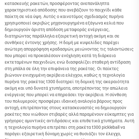
κατασκευής ρακετών, προσφέροντας ανεπανάληπτα
χαρακτηριστικά απόδοσης που ανεβάζουν το παιχνίδι κάθε
παίκτη σε νέα ύψη. Αυτός ο καινοτόμος σχεδιασμός πυρήνα
χρησιμοποιεί ακριβώς μηχανουργημένα εξάγωνα κελιά που
δημιουργούν άριστη απόδοση μεταφοράς ενέργειας,
διατηρώντας παράλληλα εξαιρετική αντοχή ακόμη και σε
συνθήκες έντονης χρήσης. Η δομή με κυψελίδες παρέχει
ανώτερη απορρόφηση κραδασμών, μειώνοντας τις ταλαντώσεις
που μπορεί να προκαλέσουν ενόχληση κατά τη διάρκεια
εκτεταμένων παιχνιδιών, ενώ διασφαλίζει σταθερή αντίδραση
στη μπάλα σε όλη την επιφάνεια της ρακέτας. Οι παίκτες
βιώνουν ενισχυμένη ακρίβεια ελέγχου, καθώς η τεχνολογία
πυρήνα της ρακέτας t300 διατηρεί τη δομική της ακεραιότητα
ακόμη και υπό δυνατά χτυπήματα, αποτρέποντας την απώλεια
ενέργειας που μπορεί να επηρεάσει την ακρίβεια. Η σύνθεση
του πολυμερούς προσφέρει ιδανική αναλογία βάρους προς
αντοχή, επιτρέποντας στους κατασκευαστές να δημιουργούν
ρακέτες που νιώθουν στιβαρές αλλά παραμένουν εύκαμπτες για
γρήγορες αμυντικές αντιδράσεις και επιθετικά χτυπήματα. Αυτή
η τεχνολογία πυρήνα επιτρέπει στη ρακέτα t300 pickleball να
παράγει εξαιρετική δύναμη χωρίς να θυσιάζει τον έλεγχο,