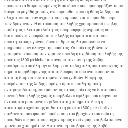
προσεκτικά διαμορφωμένες διαστάσεις που προσαρμόζονται σε
διάφορα μεγέθη χεριών, ενώ προωθεί φυσική θέση λαβής που
ελαχιστοποιεί τον άγχος στους καρπούς και τα προσθία μέρη
των βραχιόνων. Η κατασκευή της λαβής χρησιμοποιεί υψηλής
ποιότητας υλικά με ιδιότητες απορρόφησης υγρασίας που
διατηρούν την ασφάλεια της λαβής ακόμα και κατά τους
απαιτητικούς αγώνες, όπου ο ιδρώτας θα μπορούσε να
επηρεάσει τον έλεγχο της ρακέτας. Οι παίκτες βιώνουν
μειωμένη κόπωση των χεριών, επειδή η σχεδίαση της λαβής της
ρακέτας t300 pickleball κατανέμει την πίεση της λαβής
ομοιόμορφα σε όλη την παλάμη και τα δάχτυλα, αποτρέποντας τα
σημεία υπερθέρμανσης και τη δυσφορία που αναπτύσσονται
κατά τη διάρκεια εκτεταμένων παιχνιδιών. Η υφή της
επιφάνειας της λαβής παρέχει άριστη αισθητηριακή
ανατροφοδότηση, επιτρέποντας στους παίκτες να διατηρούν
συνεπή θέση λαβής χωρίς υπερβολικό σφίξιμο που οδηγεί σε
ένταση και μειωμένη ακρίβεια στα χτυπήματα. Αυτή η
καινοτομία σχεδίασης καθιστά τη ρακέτα t300 pickleball να
αισθάνεται σαν φυσική προέκταση του βραχίονα του παίκτη,
προωθώντας ρευστούς μηχανισμούς εκκίνησης και βελτιωμένο
χρονισμό χτυπημάτων. Η κατανομή του βάρους της λαβής