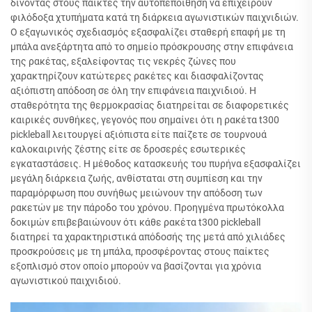
δίνοντας στους παίκτες την αυτοπεποίθηση να επιχειρούν
φιλόδοξα χτυπήματα κατά τη διάρκεια αγωνιστικών παιχνιδιών.
Ο εξαγωνικός σχεδιασμός εξασφαλίζει σταθερή επαφή με τη
μπάλα ανεξάρτητα από το σημείο πρόσκρουσης στην επιφάνεια
της ρακέτας, εξαλείφοντας τις νεκρές ζώνες που
χαρακτηρίζουν κατώτερες ρακέτες και διασφαλίζοντας
αξιόπιστη απόδοση σε όλη την επιφάνεια παιχνιδιού. Η
σταθερότητα της θερμοκρασίας διατηρείται σε διαφορετικές
καιρικές συνθήκες, γεγονός που σημαίνει ότι η ρακέτα t300
pickleball λειτουργεί αξιόπιστα είτε παίζετε σε τουρνουά
καλοκαιρινής ζέστης είτε σε δροσερές εσωτερικές
εγκαταστάσεις. Η μέθοδος κατασκευής του πυρήνα εξασφαλίζει
μεγάλη διάρκεια ζωής, ανθίσταται στη συμπίεση και την
παραμόρφωση που συνήθως μειώνουν την απόδοση των
ρακετών με την πάροδο του χρόνου. Προηγμένα πρωτόκολλα
δοκιμών επιβεβαιώνουν ότι κάθε ρακέτα t300 pickleball
διατηρεί τα χαρακτηριστικά απόδοσής της μετά από χιλιάδες
προσκρούσεις με τη μπάλα, προσφέροντας στους παίκτες
εξοπλισμό στον οποίο μπορούν να βασίζονται για χρόνια
αγωνιστικού παιχνιδιού.