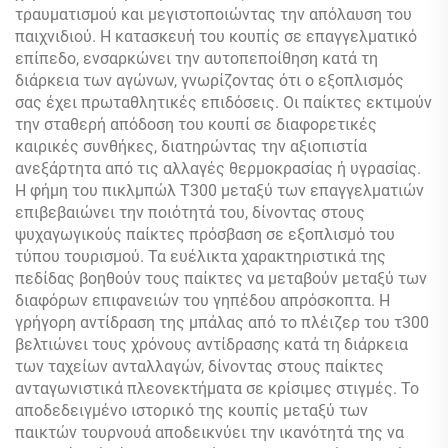
τραυματισμού και μεγιστοποιώντας την απόλαυση του
παιχνιδιού. Η κατασκευή του κουπίς σε επαγγελματικό
επίπεδο, ενσαρκώνει την αυτοπεποίθηση κατά τη
διάρκεια των αγώνων, γνωρίζοντας ότι ο εξοπλισμός
σας έχει πρωταθλητικές επιδόσεις. Οι παίκτες εκτιμούν
την σταθερή απόδοση του κουπί σε διαφορετικές
καιρικές συνθήκες, διατηρώντας την αξιοπιστία
ανεξάρτητα από τις αλλαγές θερμοκρασίας ή υγρασίας.
Η φήμη του πικλμπώλ T300 μεταξύ των επαγγελματιών
επιβεβαιώνει την ποιότητά του, δίνοντας στους
ψυχαγωγικούς παίκτες πρόσβαση σε εξοπλισμό του
τύπου τουρισμού. Τα ευέλικτα χαρακτηριστικά της
πεδίδας βοηθούν τους παίκτες να μεταβούν μεταξύ των
διαφόρων επιφανειών του γηπέδου απρόσκοπτα. Η
γρήγορη αντίδραση της μπάλας από το πλέιζερ του τ300
βελτιώνει τους χρόνους αντίδρασης κατά τη διάρκεια
των ταχείων ανταλλαγών, δίνοντας στους παίκτες
ανταγωνιστικά πλεονεκτήματα σε κρίσιμες στιγμές. Το
αποδεδειγμένο ιστορικό της κουπίς μεταξύ των
παικτών τουρνουά αποδεικνύει την ικανότητά της να