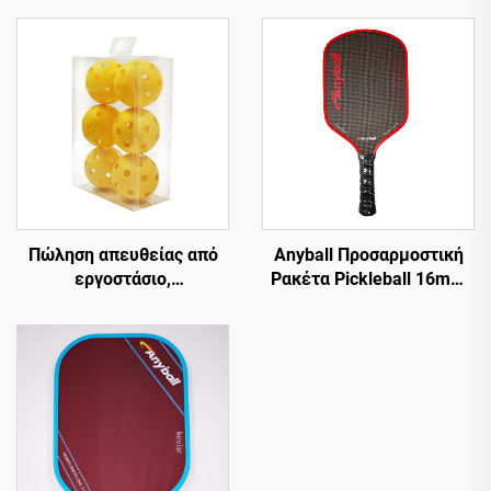
Πώληση απευθείας από
Anyball Προσαρμοστική
εργοστάσιο,
Ρακέτα Pickleball 16mm
επαγγελματικές μπάλες
PP Εγκεκριμένη Από
Pickleball 26/40 τρύπες,
USAPA Από Ίνες Άνθρακα
από υλικό PE
Για Ενήλικες Εκπαίδευση
Θερμομορφωμένη 18K
T700 Κυψελωτή Δομή