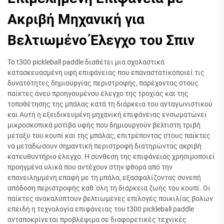
Ακριβή Μηχανική για
Βελτιωμένο Έλεγχο του Σπιν
Το t300 pickleball paddle διαθέτει μια σχολαστικά
κατασκευασμένη υφή επιφάνειας που επαναστατικοποιεί τις
δυνατότητες δημιουργίας περιστροφής, παρέχοντας στους
παίκτες άνευ προηγουμένου έλεγχο της τροχιάς και της
τοποθέτησης της μπάλας κατά τη διάρκεια του ανταγωνιστικού
και Αυτή η εξειδικευμένη μηχανική επιφάνειας ενσωματώνει
μικροσκοπικά μοτίβα υφής που δημιουργούν βέλτιστη τριβή
μεταξύ του κουπί και της μπάλας, επιτρέποντας στους παίκτες
να μεταδώσουν σημαντική περιστροφή διατηρώντας ακριβή
κατευθυντήριο έλεγχο. Η σύνθεση της επιφάνειας χρησιμοποιεί
προηγμένα υλικά που αντέχουν στην φθορά από την
επανειλημμένη επαφή με τη μπάλα, εξασφαλίζοντας συνεπή
απόδοση περιστροφής καθ 'όλη τη διάρκεια ζωής του κουπί. Οι
παίκτες ανακαλύπτουν βελτιωμένες επιλογές ποικιλίας βολών
επειδή η τεχνολογία επιφάνειας του t300 pickleball paddle
ανταποκρίνεται προβλέψιμα σε διαφορετικές τεχνικές