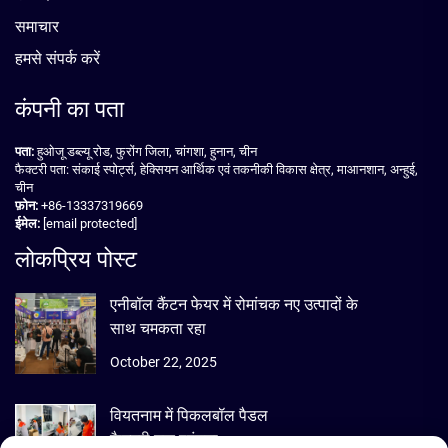
समाचार
हमसे संपर्क करें
कंपनी का पता
पता:
हुओजू डब्ल्यू रोड, फुरोंग जिला, चांगशा, हुनान, चीन
फैक्टरी पता: संकाई स्पोर्ट्स, हेक्सियन आर्थिक एवं तकनीकी विकास क्षेत्र, माआनशान, अन्हुई,
चीन
फ़ोन:
+86-13337319669
ईमेल:
[email protected]
लोकप्रिय पोस्ट
एनीबॉल कैंटन फेयर में रोमांचक नए उत्पादों के
साथ चमकता रहा
October 22, 2025
वियतनाम में पिकलबॉल पैडल
फैक्ट्री तक पहुंचना