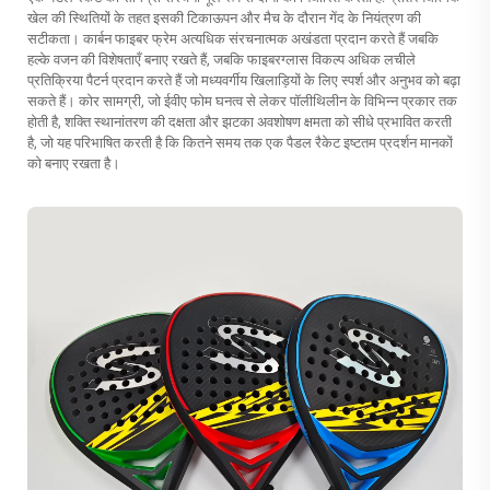
खेल की स्थितियों के तहत इसकी टिकाऊपन और मैच के दौरान गेंद के नियंत्रण की
सटीकता। कार्बन फाइबर फ्रेम अत्यधिक संरचनात्मक अखंडता प्रदान करते हैं जबकि
हल्के वजन की विशेषताएँ बनाए रखते हैं, जबकि फाइबरग्लास विकल्प अधिक लचीले
प्रतिक्रिया पैटर्न प्रदान करते हैं जो मध्यवर्गीय खिलाड़ियों के लिए स्पर्श और अनुभव को बढ़ा
सकते हैं। कोर सामग्री, जो ईवीए फोम घनत्व से लेकर पॉलीथिलीन के विभिन्न प्रकार तक
होती है, शक्ति स्थानांतरण की दक्षता और झटका अवशोषण क्षमता को सीधे प्रभावित करती
है, जो यह परिभाषित करती है कि कितने समय तक एक पैडल रैकेट इष्टतम प्रदर्शन मानकों
को बनाए रखता है।