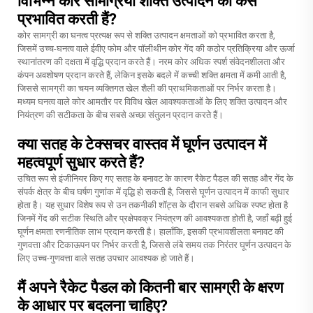
विभिन्न कोर सामग्रियाँ शक्ति उत्पादन को कैसे
प्रभावित करती हैं?
कोर सामग्री का घनत्व प्रत्यक्ष रूप से शक्ति उत्पादन क्षमताओं को प्रभावित करता है,
जिसमें उच्च-घनत्व वाले ईवीए फोम और पॉलीथीन कोर गेंद की कठोर प्रतिक्रिया और ऊर्जा
स्थानांतरण की दक्षता में वृद्धि प्रदान करते हैं। नरम कोर अधिक स्पर्श संवेदनशीलता और
कंपन अवशोषण प्रदान करते हैं, लेकिन इसके बदले में कच्ची शक्ति क्षमता में कमी आती है,
जिससे सामग्री का चयन व्यक्तिगत खेल शैली की प्राथमिकताओं पर निर्भर करता है।
मध्यम घनत्व वाले कोर आमतौर पर विविध खेल आवश्यकताओं के लिए शक्ति उत्पादन और
नियंत्रण की सटीकता के बीच सबसे अच्छा संतुलन प्रदान करते हैं।
क्या सतह के टेक्सचर वास्तव में घूर्णन उत्पादन में
महत्वपूर्ण सुधार करते हैं?
उचित रूप से इंजीनियर किए गए सतह के बनावट के कारण रैकेट पैडल की सतह और गेंद के
संपर्क क्षेत्र के बीच घर्षण गुणांक में वृद्धि हो सकती है, जिससे घूर्णन उत्पादन में काफी सुधार
होता है। यह सुधार विशेष रूप से उन तकनीकी शॉट्स के दौरान सबसे अधिक स्पष्ट होता है
जिनमें गेंद की सटीक स्थिति और प्रक्षेपवक्र नियंत्रण की आवश्यकता होती है, जहाँ बढ़ी हुई
घूर्णन क्षमता रणनीतिक लाभ प्रदान करती है। हालाँकि, इसकी प्रभावशीलता बनावट की
गुणवत्ता और टिकाऊपन पर निर्भर करती है, जिससे लंबे समय तक निरंतर घूर्णन उत्पादन के
लिए उच्च-गुणवत्ता वाले सतह उपचार आवश्यक हो जाते हैं।
मैं अपने रैकेट पैडल को कितनी बार सामग्री के क्षरण
के आधार पर बदलना चाहिए?