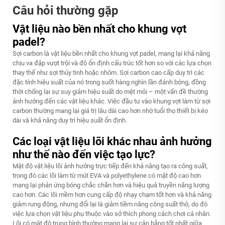
Câu hỏi thường gặp
Vật liệu nào bền nhất cho khung vợt
padel?
Sợi carbon là vật liệu bền nhất cho khung vợt padel, mang lại khả năng
chịu va đập vượt trội và độ ổn định cấu trúc tốt hơn so với các lựa chọn
thay thế như sợi thủy tinh hoặc nhôm. Sợi carbon cao cấp duy trì các
đặc tính hiệu suất của nó trong suốt hàng nghìn lần đánh bóng, đồng
thời chống lại sự suy giảm hiệu suất do mệt mỏi – một vấn đề thường
ảnh hưởng đến các vật liệu khác. Việc đầu tư vào khung vợt làm từ sợi
carbon thường mang lại giá trị lâu dài cao hơn nhờ tuổi thọ thiết bị kéo
dài và khả năng duy trì hiệu suất ổn định.
Các loại vật liệu lõi khác nhau ảnh hưởng
như thế nào đến việc tạo lực?
Mật độ vật liệu lõi ảnh hưởng trực tiếp đến khả năng tạo ra công suất,
trong đó các lõi làm từ mút EVA và polyethylene có mật độ cao hơn
mang lại phản ứng bóng chắc chắn hơn và hiệu quả truyền năng lượng
cao hơn. Các lõi mềm hơn cung cấp độ nhạy chạm tốt hơn và khả năng
giảm rung động, nhưng đổi lại là giảm tiềm năng công suất thô, do đó
việc lựa chọn vật liệu phụ thuộc vào sở thích phong cách chơi cá nhân.
Lõi có mật độ trung bình thường mang lại sự cân bằng tốt nhất giữa