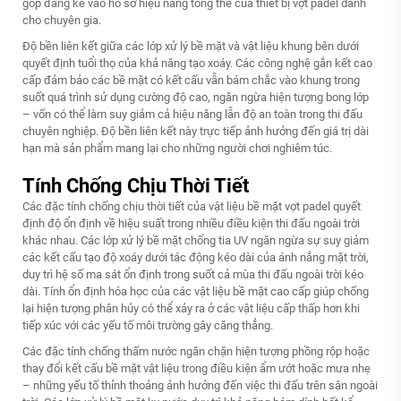
góp đáng kể vào hồ sơ hiệu năng tổng thể của thiết bị vợt padel dành
cho chuyên gia.
Độ bền liên kết giữa các lớp xử lý bề mặt và vật liệu khung bên dưới
quyết định tuổi thọ của khả năng tạo xoáy. Các công nghệ gắn kết cao
cấp đảm bảo các bề mặt có kết cấu vẫn bám chắc vào khung trong
suốt quá trình sử dụng cường độ cao, ngăn ngừa hiện tượng bong lớp
– vốn có thể làm suy giảm cả hiệu năng lẫn độ an toàn trong thi đấu
chuyên nghiệp. Độ bền liên kết này trực tiếp ảnh hưởng đến giá trị dài
hạn mà sản phẩm mang lại cho những người chơi nghiêm túc.
Tính Chống Chịu Thời Tiết
Các đặc tính chống chịu thời tiết của vật liệu bề mặt vợt padel quyết
định độ ổn định về hiệu suất trong nhiều điều kiện thi đấu ngoài trời
khác nhau. Các lớp xử lý bề mặt chống tia UV ngăn ngừa sự suy giảm
các kết cấu tạo độ xoáy dưới tác động kéo dài của ánh nắng mặt trời,
duy trì hệ số ma sát ổn định trong suốt cả mùa thi đấu ngoài trời kéo
dài. Tính ổn định hóa học của các vật liệu bề mặt cao cấp giúp chống
lại hiện tượng phân hủy có thể xảy ra ở các vật liệu cấp thấp hơn khi
tiếp xúc với các yếu tố môi trường gây căng thẳng.
Các đặc tính chống thấm nước ngăn chặn hiện tượng phồng rộp hoặc
thay đổi kết cấu bề mặt vật liệu trong điều kiện ẩm ướt hoặc mưa nhẹ
– những yếu tố thỉnh thoảng ảnh hưởng đến việc thi đấu trên sân ngoài