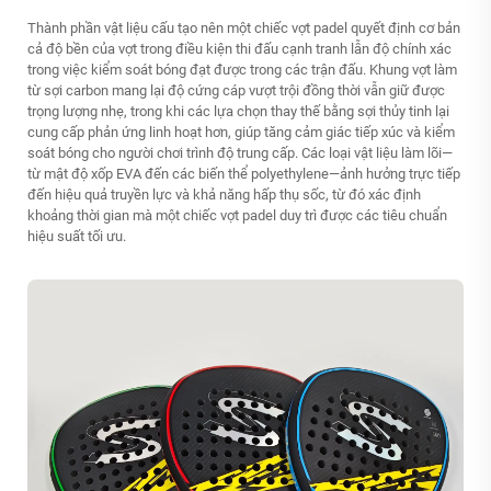
Thành phần vật liệu cấu tạo nên một chiếc vợt padel quyết định cơ bản
cả độ bền của vợt trong điều kiện thi đấu cạnh tranh lẫn độ chính xác
trong việc kiểm soát bóng đạt được trong các trận đấu. Khung vợt làm
từ sợi carbon mang lại độ cứng cáp vượt trội đồng thời vẫn giữ được
trọng lượng nhẹ, trong khi các lựa chọn thay thế bằng sợi thủy tinh lại
cung cấp phản ứng linh hoạt hơn, giúp tăng cảm giác tiếp xúc và kiểm
soát bóng cho người chơi trình độ trung cấp. Các loại vật liệu làm lõi—
từ mật độ xốp EVA đến các biến thể polyethylene—ảnh hưởng trực tiếp
đến hiệu quả truyền lực và khả năng hấp thụ sốc, từ đó xác định
khoảng thời gian mà một chiếc vợt padel duy trì được các tiêu chuẩn
hiệu suất tối ưu.