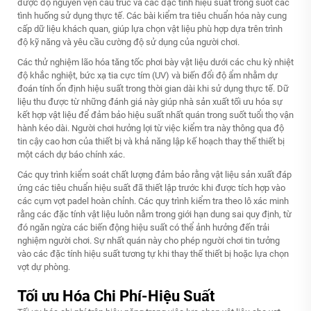
được độ nguyên vẹn cấu trúc và các đặc tính hiệu suất trong suốt các
tình huống sử dụng thực tế. Các bài kiểm tra tiêu chuẩn hóa này cung
cấp dữ liệu khách quan, giúp lựa chọn vật liệu phù hợp dựa trên trình
độ kỹ năng và yêu cầu cường độ sử dụng của người chơi.
Các thử nghiệm lão hóa tăng tốc phơi bày vật liệu dưới các chu kỳ nhiệt
độ khắc nghiệt, bức xạ tia cực tím (UV) và biến đổi độ ẩm nhằm dự
đoán tính ổn định hiệu suất trong thời gian dài khi sử dụng thực tế. Dữ
liệu thu được từ những đánh giá này giúp nhà sản xuất tối ưu hóa sự
kết hợp vật liệu để đảm bảo hiệu suất nhất quán trong suốt tuổi thọ vận
hành kéo dài. Người chơi hưởng lợi từ việc kiểm tra này thông qua độ
tin cậy cao hơn của thiết bị và khả năng lập kế hoạch thay thế thiết bị
một cách dự báo chính xác.
Các quy trình kiểm soát chất lượng đảm bảo rằng vật liệu sản xuất đáp
ứng các tiêu chuẩn hiệu suất đã thiết lập trước khi được tích hợp vào
các cụm vợt padel hoàn chỉnh. Các quy trình kiểm tra theo lô xác minh
rằng các đặc tính vật liệu luôn nằm trong giới hạn dung sai quy định, từ
đó ngăn ngừa các biến động hiệu suất có thể ảnh hưởng đến trải
nghiệm người chơi. Sự nhất quán này cho phép người chơi tin tưởng
vào các đặc tính hiệu suất tương tự khi thay thế thiết bị hoặc lựa chọn
vợt dự phòng.
Tối ưu Hóa Chi Phí-Hiệu Suất