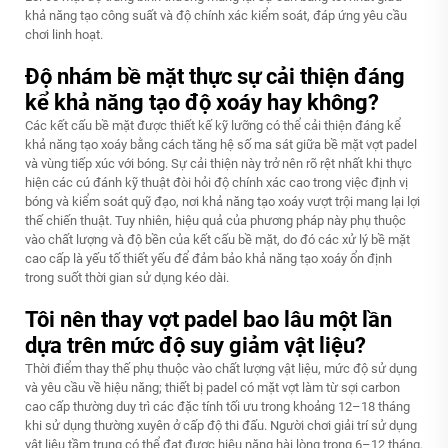
khả năng tạo công suất và độ chính xác kiểm soát, đáp ứng yêu cầu
chơi linh hoạt.
Độ nhám bề mặt thực sự cải thiện đáng
kể khả năng tạo độ xoáy hay không?
Các kết cấu bề mặt được thiết kế kỹ lưỡng có thể cải thiện đáng kể
khả năng tạo xoáy bằng cách tăng hệ số ma sát giữa bề mặt vợt padel
và vùng tiếp xúc với bóng. Sự cải thiện này trở nên rõ rệt nhất khi thực
hiện các cú đánh kỹ thuật đòi hỏi độ chính xác cao trong việc định vị
bóng và kiểm soát quỹ đạo, nơi khả năng tạo xoáy vượt trội mang lại lợi
thế chiến thuật. Tuy nhiên, hiệu quả của phương pháp này phụ thuộc
vào chất lượng và độ bền của kết cấu bề mặt, do đó các xử lý bề mặt
cao cấp là yếu tố thiết yếu để đảm bảo khả năng tạo xoáy ổn định
trong suốt thời gian sử dụng kéo dài.
Tôi nên thay vợt padel bao lâu một lần
dựa trên mức độ suy giảm vật liệu?
Thời điểm thay thế phụ thuộc vào chất lượng vật liệu, mức độ sử dụng
và yêu cầu về hiệu năng; thiết bị padel có mặt vợt làm từ sợi carbon
cao cấp thường duy trì các đặc tính tối ưu trong khoảng 12–18 tháng
khi sử dụng thường xuyên ở cấp độ thi đấu. Người chơi giải trí sử dụng
vật liệu tầm trung có thể đạt được hiệu năng hài lòng trong 6–12 tháng,