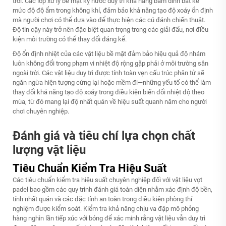
trời. Các lớp xử lý bề mặt kỵ nước duy trì khả năng bám dính bất kể
mức độ độ ẩm trong không khí, đảm bảo khả năng tạo độ xoáy ổn định
mà người chơi có thể dựa vào để thực hiện các cú đánh chiến thuật.
Độ tin cậy này trở nên đặc biệt quan trọng trong các giải đấu, nơi điều
kiện môi trường có thể thay đổi đáng kể.
Độ ổn định nhiệt của các vật liệu bề mặt đảm bảo hiệu quả độ nhám
luôn không đổi trong phạm vi nhiệt độ rộng gặp phải ở môi trường sân
ngoài trời. Các vật liệu duy trì được tính toàn vẹn cấu trúc phân tử sẽ
ngăn ngừa hiện tượng cứng lại hoặc mềm đi—những yếu tố có thể làm
thay đổi khả năng tạo độ xoáy trong điều kiện biến đổi nhiệt độ theo
mùa, từ đó mang lại độ nhất quán về hiệu suất quanh năm cho người
chơi chuyên nghiệp.
Đánh giá và tiêu chí lựa chọn chất
lượng vật liệu
Tiêu Chuẩn Kiểm Tra Hiệu Suất
Các tiêu chuẩn kiểm tra hiệu suất chuyên nghiệp đối với vật liệu vợt
padel bao gồm các quy trình đánh giá toàn diện nhằm xác định độ bền,
tính nhất quán và các đặc tính an toàn trong điều kiện phòng thí
nghiệm được kiểm soát. Kiểm tra khả năng chịu va đập mô phỏng
hàng nghìn lần tiếp xúc với bóng để xác minh rằng vật liệu vẫn duy trì