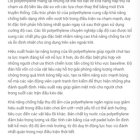
Lõi polyethylene mang lại những lợi thế nổi bật về khả năng hấp thụ va
chạm và độ bền lâu dài so với các lựa chọn thay thế bằng mút EVA
truyền thống. Cấu trúc phân tử của polyethylene cung cấp khả năng
chống biến dạng vĩnh viễn vượt trội trong điều kiện va chạm mạnh, duy
trì đặc tính phản hồi bóng nhất quán ngay cả sau thời gian sử dụng
cường độ cao. Các lõi polyethylene chuyên nghiệp cấp độ cao được bổ
sung các chất phụ gia đặc biệt nhằm nâng cao khả năng chống tia UV
và ổn định nhiệt cho ứng dụng trên sân ngoài trời.
Hiệu suất hoàn lại năng lượng của lõi polyethylene giúp người chơi tạo
ra lực mạnh đáng kể với nỗ lực ít hơn, do đó đặc biệt phù hợp với
những người chơi ưa thích chiến lược tấn công từ khu vực baseline. Độ
đàn hồi vốn có của vật liệu này hỗ trợ giải phóng năng lượng nhanh
chóng trong quá trình bóng tiếp xúc, tạo ra tiềm năng sức mạnh bùng
nổ mà các vận động viên cạnh tranh tìm kiếm để thực hiện những pha
đánh quyết định. Hiệu suất này giúp giảm mệt mỏi cho người chơi
trong suốt các trận đấu kéo dài.
Khả năng chống hấp thụ độ ẩm của polyethylene ngăn ngừa suy giảm
hiệu suất trong điều kiện chơi ẩm ướt—một yếu tố có thể ảnh hưởng
tiêu cực đến các vật liệu lõi khác. Bản chất kỵ nước của polyethylene
đảm bảo trọng lượng và đặc tính cân bằng của vợt padel luôn ổn định
bất kể mức độ độ ẩm môi trường, từ đó duy trì động lực học cú đánh
nhất quán trong mọi điều kiện thời tiết.