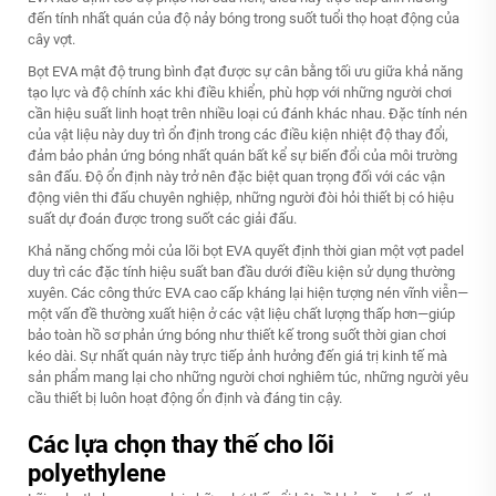
đến tính nhất quán của độ nảy bóng trong suốt tuổi thọ hoạt động của
cây vợt.
Bọt EVA mật độ trung bình đạt được sự cân bằng tối ưu giữa khả năng
tạo lực và độ chính xác khi điều khiển, phù hợp với những người chơi
cần hiệu suất linh hoạt trên nhiều loại cú đánh khác nhau. Đặc tính nén
của vật liệu này duy trì ổn định trong các điều kiện nhiệt độ thay đổi,
đảm bảo phản ứng bóng nhất quán bất kể sự biến đổi của môi trường
sân đấu. Độ ổn định này trở nên đặc biệt quan trọng đối với các vận
động viên thi đấu chuyên nghiệp, những người đòi hỏi thiết bị có hiệu
suất dự đoán được trong suốt các giải đấu.
Khả năng chống mỏi của lõi bọt EVA quyết định thời gian một vợt padel
duy trì các đặc tính hiệu suất ban đầu dưới điều kiện sử dụng thường
xuyên. Các công thức EVA cao cấp kháng lại hiện tượng nén vĩnh viễn—
một vấn đề thường xuất hiện ở các vật liệu chất lượng thấp hơn—giúp
bảo toàn hồ sơ phản ứng bóng như thiết kế trong suốt thời gian chơi
kéo dài. Sự nhất quán này trực tiếp ảnh hưởng đến giá trị kinh tế mà
sản phẩm mang lại cho những người chơi nghiêm túc, những người yêu
cầu thiết bị luôn hoạt động ổn định và đáng tin cậy.
Các lựa chọn thay thế cho lõi
polyethylene