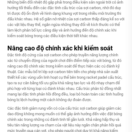
Những biến đổi nhiệt độ gặp phải trong điều kiện sân ngoài trời có ảnh
hưởng tối thiểu đến các đặc tính cấu trúc của sợi carbon, nhờ đó duy
trì được độ ổn định về hình dạng khung vợt trong nhiều môi trường thi
đấu khác nhau. Hệ số giãn nở nhiệt của sợi carbon thấp đáng kể so với
các vật liệu thay thế, ngăn ngừa những thay đổi về kích thước có thể
làm lệch phân bố lực căng dây và ảnh hưởng đến độ chính xác khi
kiểm soát bóng trong các điều kiện thời tiết khác nhau.
Nâng cao độ chính xác khi kiểm soát
Đặc tính độ cứng của sợi carbon cho phép truyền năng lượng chính
xác từ chuyển động của người chơi đến điểm tiếp xúc với bóng, từ đó
nâng cao độ chính xác trong kiểm soát để thực hiện các cú đánh kỹ
thuật. Các mẫu bố trí lớp sợi carbon tiên tiến cho phép nhà sản xuất
thiết kế các vùng uốn linh hoạt cụ thể bên trong
racket padel
cấu trúc,
tạo ra sự cân bằng tối ưu giữa khả năng tạo lực và độ nhạy chạm để
phù hợp với từng loại cú đánh khác nhau. Cấu trúc phân tử đồng nhất
mang lại đặc tính phản hồi đồng đều, loại bỏ hoàn toàn các tình huống
bóng bị lệch hướng một cách không dự đoán được.
Các đặc tính giảm rung vốn có của cấu trúc sợi carbon giúp giảm các
dao động không mong muốn có thể gây ảnh hưởng đến việc đặt bóng
chính xác trong những cú đánh tinh tế gần lưới. Khả năng hấp thụ và
tiêu tán năng lượng va chạm của vật liệu này ngăn chặn phản hồi quá
mức truyền qua cán vợt, cho phép người chơi duy trì khả năng kiểm