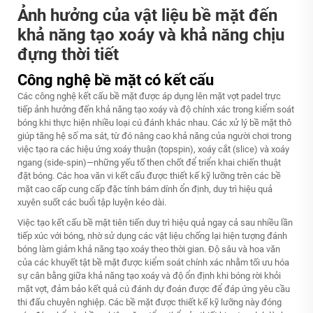
Ảnh hưởng của vật liệu bề mặt đến
khả năng tạo xoáy và khả năng chịu
đựng thời tiết
Công nghệ bề mặt có kết cấu
Các công nghệ kết cấu bề mặt được áp dụng lên mặt vợt padel trực
tiếp ảnh hưởng đến khả năng tạo xoáy và độ chính xác trong kiểm soát
bóng khi thực hiện nhiều loại cú đánh khác nhau. Các xử lý bề mặt thô
giúp tăng hệ số ma sát, từ đó nâng cao khả năng của người chơi trong
việc tạo ra các hiệu ứng xoáy thuận (topspin), xoáy cắt (slice) và xoáy
ngang (side-spin)—những yếu tố then chốt để triển khai chiến thuật
đặt bóng. Các hoa văn vi kết cấu được thiết kế kỹ lưỡng trên các bề
mặt cao cấp cung cấp đặc tính bám dính ổn định, duy trì hiệu quả
xuyên suốt các buổi tập luyện kéo dài.
Việc tạo kết cấu bề mặt tiên tiến duy trì hiệu quả ngay cả sau nhiều lần
tiếp xúc với bóng, nhờ sử dụng các vật liệu chống lại hiện tượng đánh
bóng làm giảm khả năng tạo xoáy theo thời gian. Độ sâu và hoa văn
của các khuyết tật bề mặt được kiểm soát chính xác nhằm tối ưu hóa
sự cân bằng giữa khả năng tạo xoáy và độ ổn định khi bóng rời khỏi
mặt vợt, đảm bảo kết quả cú đánh dự đoán được để đáp ứng yêu cầu
thi đấu chuyên nghiệp. Các bề mặt được thiết kế kỹ lưỡng này đóng