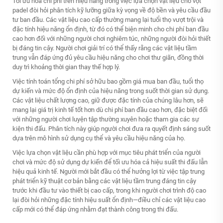
Tối ưu hóa chi phí trên hiệu năng trong việc lựa chọn vật liệu cho vợt
padel đòi hỏi phân tích kỹ lưỡng giữa kỳ vọng về độ bền và yêu cầu đầu
tư ban đầu. Các vật liệu cao cấp thường mang lại tuổi thọ vượt trội và
đặc tính hiệu năng ổn định, từ đó có thể biện minh cho chi phí ban đầu
cao hơn đối với những người chơi nghiêm túc, những người đòi hỏi thiết
bị đáng tin cậy. Người chơi giải trí có thể thấy rằng các vật liệu tầm
trung vẫn đáp ứng đủ yêu cầu hiệu năng cho chơi thư giãn, đồng thời
duy trì khoảng thời gian thay thế hợp lý.
Việc tính toán tổng chi phí sở hữu bao gồm giá mua ban đầu, tuổi thọ
dự kiến và mức độ ổn định của hiệu năng trong suốt thời gian sử dụng.
Các vật liệu chất lượng cao, giữ được đặc tính của chúng lâu hơn, sẽ
mang lại giá trị kinh tế tốt hơn dù chi phí ban đầu cao hơn, đặc biệt đối
với những người chơi luyện tập thường xuyên hoặc tham gia các sự
kiện thi đấu. Phân tích này giúp người chơi đưa ra quyết định sáng suốt
dựa trên mô hình sử dụng cụ thể và yêu cầu hiệu năng của họ.
Việc lựa chọn vật liệu cần phù hợp với mục tiêu phát triển của người
chơi và mức độ sử dụng dự kiến để tối ưu hóa cả hiệu suất thi đấu lẫn
hiệu quả kinh tế. Người mới bắt đầu có thể hưởng lợi từ việc tập trung
phát triển kỹ thuật cơ bản bằng các vật liệu tầm trung đáng tin cậy
trước khi đầu tư vào thiết bị cao cấp, trong khi người chơi trình độ cao
lại đòi hỏi những đặc tính hiệu suất ổn định—điều chỉ các vật liệu cao
cấp mới có thể đáp ứng nhằm đạt thành công trong thi đấu.