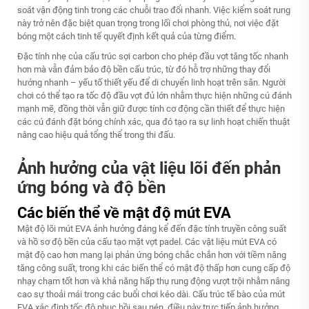
soát vận động tinh trong các chuỗi trao đổi nhanh. Việc kiểm soát rung
này trở nên đặc biệt quan trọng trong lối chơi phòng thủ, nơi việc đặt
bóng một cách tinh tế quyết định kết quả của từng điểm.
Đặc tính nhẹ của cấu trúc sợi carbon cho phép đầu vợt tăng tốc nhanh
hơn mà vẫn đảm bảo độ bền cấu trúc, từ đó hỗ trợ những thay đổi
hướng nhanh – yếu tố thiết yếu để di chuyển linh hoạt trên sân. Người
chơi có thể tạo ra tốc độ đầu vợt đủ lớn nhằm thực hiện những cú đánh
mạnh mẽ, đồng thời vẫn giữ được tính cơ động cần thiết để thực hiện
các cú đánh đặt bóng chính xác, qua đó tạo ra sự linh hoạt chiến thuật
nâng cao hiệu quả tổng thể trong thi đấu.
Ảnh hưởng của vật liệu lõi đến phản
ứng bóng và độ bền
Các biến thể về mật độ mút EVA
Mật độ lõi mút EVA ảnh hưởng đáng kể đến đặc tính truyền công suất
và hồ sơ độ bền của cấu tạo mặt vợt padel. Các vật liệu mút EVA có
mật độ cao hơn mang lại phản ứng bóng chắc chắn hơn với tiềm năng
tăng công suất, trong khi các biến thể có mật độ thấp hơn cung cấp độ
nhạy chạm tốt hơn và khả năng hấp thụ rung động vượt trội nhằm nâng
cao sự thoải mái trong các buổi chơi kéo dài. Cấu trúc tế bào của mút
EVA xác định tốc độ phục hồi sau nén, điều này trực tiếp ảnh hưởng