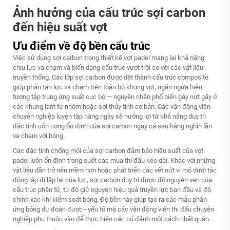
Ảnh hưởng của cấu trúc sợi carbon
đến hiệu suất vợt
Ưu điểm về độ bền cấu trúc
Việc sử dụng sợi carbon trong thiết kế vợt padel mang lại khả năng
chịu lực va chạm và biến dạng cấu trúc vượt trội so với các vật liệu
truyền thống. Các lớp sợi carbon được dệt thành cấu trúc composite
giúp phân tán lực va chạm trên toàn bộ khung vợt, ngăn ngừa hiện
tượng tập trung ứng suất cục bộ — nguyên nhân phổ biến gây nứt gãy ở
các khung làm từ nhôm hoặc sợi thủy tinh cơ bản. Các vận động viên
chuyên nghiệp luyện tập hàng ngày sẽ hưởng lợi từ khả năng duy trì
đặc tính uốn cong ổn định của sợi carbon ngay cả sau hàng nghìn lần
va chạm với bóng.
Các đặc tính chống mỏi của sợi carbon đảm bảo hiệu suất của vợt
padel luôn ổn định trong suốt các mùa thi đấu kéo dài. Khác với những
vật liệu dần trở nên mềm hơn hoặc phát triển các vết nứt vi mô dưới tác
động lặp đi lặp lại của lực, sợi carbon duy trì được độ nguyên vẹn của
cấu trúc phân tử, từ đó giữ nguyên hiệu quả truyền lực ban đầu và độ
chính xác khi kiểm soát bóng. Độ bền này giúp tạo ra các mẫu phản
ứng bóng dự đoán được—yếu tố mà các vận động viên thi đấu chuyên
nghiệp phụ thuộc vào để thực hiện các cú đánh một cách nhất quán.