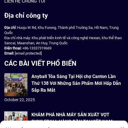
LIÊN HỆ CHÚNG TÔI
Địa chỉ công ty
Địa chỉ:
Huoju W Rd, Khu Furong, Thành phố Trường Sa, Hồ Nam, Trung
Quốc
Địa chỉ nhà máy: Khu phát triển kinh tế và công nghệ Hexian, khu thể thao
Sancai, Maanshan, An Huy, Trung Quốc
Điện thoại:
+86-13337319669
Email:
[email protected]
CÁC BÀI VIẾT PHỔ BIẾN
Anyball Tỏa Sáng Tại Hội chợ Canton Lần
Thứ 138 Với Những Sản Phẩm Mới Hấp Dẫn
Sắp Ra Mắt
October 22, 2025
KHÁM PHÁ NHÀ MÁY SẢN XUẤT VỢT
PICKLEBALL HÀNG ĐẦU TẠI VIỆT NAM