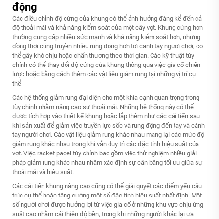
động
Các điều chỉnh độ cứng của khung có thể ảnh hưởng đáng kể đến cả
độ thoải mái và khả năng kiểm soát của một cây vợt. Khung cứng hơn
thường cung cấp nhiều sức mạnh và khả năng kiểm soát hơn, nhưng
đồng thời cũng truyền nhiều rung động hơn tới cánh tay người chơi, có
thể gây khó chịu hoặc chấn thương theo thời gian. Các kỹ thuật tùy
chỉnh có thể thay đổi độ cứng của khung thông qua việc gia cố chiến
lược hoặc bằng cách thêm các vật liệu giảm rung tại những vị trí cụ
thể.
Các hệ thống giảm rung đại diện cho một khía cạnh quan trọng trong
tùy chỉnh nhằm nâng cao sự thoải mái. Những hệ thống này có thể
được tích hợp vào thiết kế khung hoặc lắp thêm như các cải tiến sau
khi sản xuất để giảm việc truyền lực sốc và rung động đến tay và cánh
tay người chơi. Các vật liệu giảm rung khác nhau mang lại các mức độ
giảm rung khác nhau trong khi vẫn duy trì các đặc tính hiệu suất của
vợt. Việc
racket padel
tùy chỉnh bao gồm việc thử nghiệm nhiều giải
pháp giảm rung khác nhau nhằm xác định sự cân bằng tối ưu giữa sự
thoải mái và hiệu suất.
Các cải tiến khung nâng cao cũng có thể giải quyết các điểm yếu cấu
trúc cụ thể hoặc tăng cường một số đặc tính hiệu suất nhất định. Một
số người chơi được hưởng lợi từ việc gia cố ở những khu vực chịu ứng
suất cao nhằm cải thiện độ bền, trong khi những người khác lại ưa