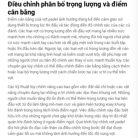
Điều chỉnh phân bố trọng lượng và điểm
cân bằng
Điểm cân bằng của vợt padel ảnh hưởng đáng kể đến cảm giác sử
dụng thiết bị trong lúc thi đấu và tác động đến độ chính xác của các cú
đánh. Các loại vợt có trọng lượng dồn về đầu vợt mang lại nhiều sức
mạnh hơn cho những cú đánh mạnh mẽ, nhưng đòi hỏi người chơi phải
có sức mạnh cánh tay cao hơn và dễ gây mệt mỏi trong các buổi tập
hoặc thi đấu kéo dài. Ngược lại, các loại vợt có trọng lượng dồn về cán
vợt mang lại khả năng linh hoạt và kiểm soát vượt trội, rất phù hợp với
những người chơi ưu tiên độ chính xác thay vì sức mạnh thuần túy. Các
chuyên gia tùy chỉnh có thể điều chỉnh điểm cân bằng bằng cách thêm
hoặc loại bỏ trọng lượng một cách chiến lược tại các vị trí cụ thể trên
vợt.
Các kỹ thuật tùy chỉnh nâng cao bao gồm việc đặt dải chì hoặc các vật
nặng chuyên dụng tại những vị trí chính xác dọc theo khung vợt. Những
người chơi muốn tăng độ ổn định có thể thêm trọng lượng vào hai bên
đầu vợt, từ đó làm tăng mô-men cực và giảm hiện tượng xoay khung
khi đánh trúng bóng lệch khỏi điểm ngọt. Việc điều chỉnh này đặc biệt
hữu ích cho những người chơi gặp khó khăn trong việc duy trì độ nhất
quán khi đánh bóng ở ngoài điểm ngọt. Quá trình tùy chỉnh vợt padel
đòi hỏi phải đo đạc cẩn thận và điều chỉnh từng bước để đạt được
cảm giác tối ưu mà không làm ảnh hưởng đến tốc độ vung vợt.