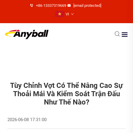
+86-13337319669
[email protected]
VI
Tùy Chỉnh Vợt Có Thể Nâng Cao Sự
Thoải Mái Và Kiểm Soát Trận Đấu
Như Thế Nào?
2026-06-08 17:31:00