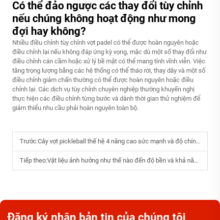
Có thể đảo ngược các thay đổi tùy chỉnh
nếu chúng không hoạt động như mong
đợi hay không?
Nhiều điều chỉnh tùy chỉnh vợt padel có thể được hoàn nguyên hoặc
điều chỉnh lại nếu không đáp ứng kỳ vọng, mặc dù một số thay đổi như
điều chỉnh cán cầm hoặc xử lý bề mặt có thể mang tính vĩnh viễn. Việc
tăng trọng lượng bằng các hệ thống có thể tháo rời, thay dây và một số
điều chỉnh giảm chấn thường có thể được hoàn nguyên hoặc điều
chỉnh lại. Các dịch vụ tùy chỉnh chuyên nghiệp thường khuyến nghị
thực hiện các điều chỉnh từng bước và dành thời gian thử nghiệm để
giảm thiểu nhu cầu phải hoàn nguyên toàn bộ.
Trước:
Cây vợt pickleball thế hệ 4 nâng cao sức mạnh và độ chính xác như thế nào?
Tiếp theo:
Vật liệu ảnh hưởng như thế nào đến độ bền và khả năng kiểm soát bóng của vợt padel?
Đăng ký nhận bản tin của chúng tôi