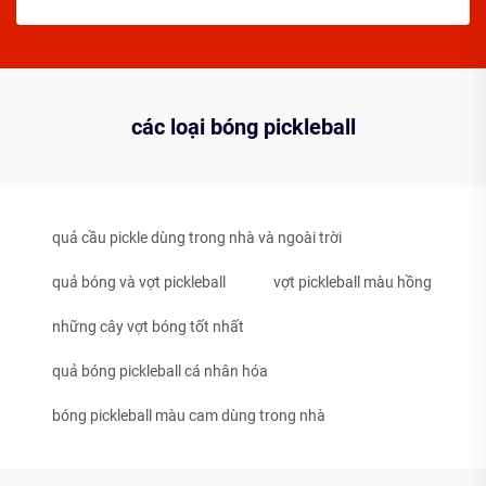
các loại bóng pickleball
quả cầu pickle dùng trong nhà và ngoài trời
quả bóng và vợt pickleball
vợt pickleball màu hồng
những cây vợt bóng tốt nhất
quả bóng pickleball cá nhân hóa
bóng pickleball màu cam dùng trong nhà