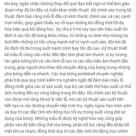
khi bay, ngăn chặn những thay đổi quỹ đạo bất ngờ có thể làm gián
đoạn nhịp độ thi đấu và triển khai chiến thuật. Độ chính xác trong kỹ
thuật đảm bảo rằng mỗi lỗ đều có kích thước chính xác và các cạnh
trơn nhẵn, giúp giảm thiểu sự rối loạn không khí đồng thời tối đa
hóa hiệu quả khí động học. Sự chú ý tỉ mỉ này tạo nên hiệu suất ổn
định ở các tốc độ bóng khác nhau, từ những cú dink nhẹ nhàng tại
lưới đến những cú tấn công mạnh mẽ từ vạch cuối sân, đòi hỏi độ
ổn định tối đa trong suốt hành trình bay tốc độ cao. Kỹ thuật thiết
kế mẫu lỗ cũng cân nhắc đến đặc tính phát âm thanh, vì sự tương
tác giữa luồng khí và cấu hình lỗ tạo ra các dấu hiệu âm thanh đặc
trưng, giúp người chơi theo dõi chuyển động của bóng trong những
pha bóng diễn ra nhanh. Các loại bóng pickleball chuyên nghiệp
phải trải qua quy trình kiểm tra nghiêm ngặt để đảm bảo mẫu lỗ
đồng nhất giữa các lô sản xuất, loại bỏ các biến thể hiệu suất có thể
ảnh hưởng đến sự công bằng trong thi đấu. Độ chính xác kỹ thuật
còn được mở rộng tới xử lý viền lỗ, nơi các kỹ thuật sản xuất tiên
tiến tạo ra các đường chuyển tiếp trơn tru, ngăn ngừa hao mòn sớm
và duy trì các đặc tính khí động học tối ưu trong suốt vòng đời sử
dụng của bóng. Những mẫu lỗ được kỹ nghệ hóa này cũng góp
phần vào độ bền tổng thể của bóng, phân bổ lực căng đều khắp bề
mặt khi va chạm, đồng thời duy trì các đặc tính khí động học chính