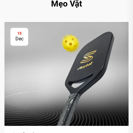
Mẹo Vặt
15
Dec