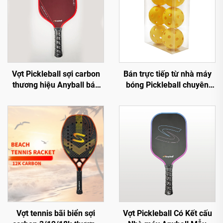
Vợt Pickleball sợi carbon
Bán trực tiếp từ nhà máy
thương hiệu Anyball bán
bóng Pickleball chuyên
buôn từ nhà máy
nghiệp 26/40 lỗ, chất liệu
PE
Vợt tennis bãi biển sợi
Vợt Pickleball Có Kết cấu