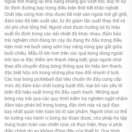
ngoài trời mang lại khả năng kháng gió vượt trội, duy trì sự
ổn định đường bay trong điều kiện thời tiết khắc nghiệt.
Chất liệu cứng hơn chịu được bề mặt sân ngoài trời gồ ghề,
đảm bảo độ bền xuất sắc, từ đó giảm tần suất thay thế và
chi phí chơi tổng thể. Người chơi được hưởng lợi từ hiệu
suất ổn định trong các dải nhiệt độ khác nhau, đảm bảo
trải nghiệm chơi đáng tin cậy dù đang thi đấu trong điều
kiện mát mẻ buổi sáng sớm hay nắng nóng gay gắt giữa
buổi chiều. Mẫu lỗ lớn hơn trên các quả bóng dùng ngoài
trời tạo ra đặc điểm âm thanh riêng biệt, giúp người chơi
theo dõi chuyển động bóng thông qua tín hiệu âm thanh,
đặc biệt hữu ích trong những pha trao đổi nhanh ở lưới.
Các loại bóng pickleball đạt tiêu chuẩn thi đấu cung cấp
mức độ đảm bảo chất lượng tuyệt đối, loại bỏ các yếu tố
biến đổi hiệu suất trong thi đấu cạnh tranh. Những quả
bóng này trải qua các quy trình kiểm tra nghiêm ngặt nhằm
đảm bảo phân bố trọng lượng, đặc tính nảy và quỹ đạo
bay nhất quán trên toàn bộ lô sản phẩm. Người chơi có thể
tin tưởng vào hành vi bóng dự đoán được, cho phép họ tập
trung hoàn toàn vào chiến lược và thực hiện, thay vì phải
điều chỉnh do sự không đồng đều của thiết bị. Quy trình