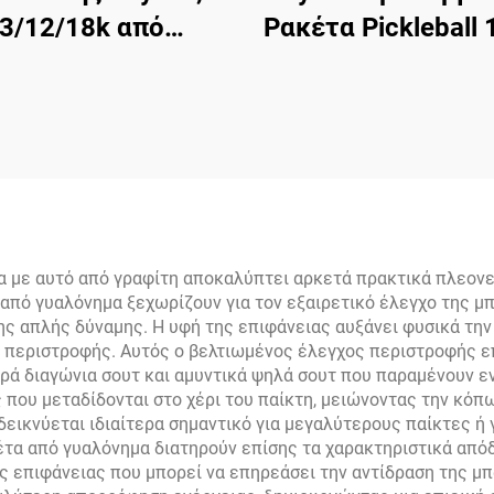
3/12/18k από
Ρακέτα Pickleball
ακονήματα EVA με
PP Εγκεκριμένη
χιά επιφάνεια για
USAPA Από Ίν
οπόνηση, για την
Άνθρακα Για Ενήλ
παραλία
Εκπαίδευση
Θερμομορφωμένη
T700 Κυψελωτή 
α με αυτό από γραφίτη αποκαλύπτει αρκετά πρακτικά πλεον
από γυαλόνημα ξεχωρίζουν για τον εξαιρετικό έλεγχο της μπ
ης απλής δύναμης. Η υφή της επιφάνειας αυξάνει φυσικά την
περιστροφής. Αυτός ο βελτιωμένος έλεγχος περιστροφής επ
ρά διαγώνια σουτ και αμυντικά ψηλά σουτ που παραμένουν εν
 που μεταδίδονται στο χέρι του παίκτη, μειώνοντας την κό
ικνύεται ιδιαίτερα σημαντικό για μεγαλύτερους παίκτες ή 
έτα από γυαλόνημα διατηρούν επίσης τα χαρακτηριστικά από
ς επιφάνειας που μπορεί να επηρεάσει την αντίδραση της μπ