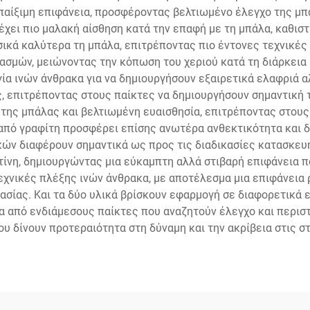
παίξιμη επιφάνεια, προσφέροντας βελτιωμένο έλεγχο της μ
χει πιο μαλακή αίσθηση κατά την επαφή με τη μπάλα, καθι
ικά καλύτερα τη μπάλα, επιτρέποντας πιο έντονες τεχνικές t
μών, μειώνοντας την κόπωση του χεριού κατά τη διάρκεια ε
α ινών άνθρακα για να δημιουργήσουν εξαιρετικά ελαφριά α
 επιτρέποντας στους παίκτες να δημιουργήσουν σημαντική τ
 της μπάλας και βελτιωμένη ευαισθησία, επιτρέποντας στους
ή από γραφίτη προσφέρει επίσης ανωτέρα ανθεκτικότητα και δ
ών διαφέρουν σημαντικά ως προς τις διαδικασίες κατασκευή
τίνη, δημιουργώντας μια εύκαμπτη αλλά στιβαρή επιφάνεια 
εχνικές πλέξης ινών άνθρακα, με αποτέλεσμα μια επιφάνεια
σίας. Και τα δύο υλικά βρίσκουν εφαρμογή σε διαφορετικά επ
ρα από ενδιάμεσους παίκτες που αναζητούν έλεγχο και περισ
 δίνουν προτεραιότητα στη δύναμη και την ακρίβεια στις στ