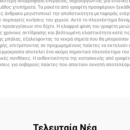
λύτερη απορρόφηση ενέργειας, δημιουργώντας μια επιεική ε
λάθος χτυπήματα. Τα ρακέτα από γραφίτη προσφέρουν ξεκάθ
ες άνθρακα μεγιστοποιεί την αποδοτικότητα μεταφοράς ενέρ
συμπαγείς κινήσεις του χεριού. Αυτό το πλεονέκτημα δύναμ
 προσεγγίσεων στο δίχτυ. Η ελαφριά φύση του γραφίτη μειώ
ς χρόνους αντίδρασης και βελτιωμένη ελαστικότητα κατά τις
της μπάλας, εξαλείφοντας τα νεκρά σημεία που θα μπορούσα
φής, επιτρέποντας σε προχωρημένους παίκτες να εκτελούν ε
 θερμοκρασία αποτελεί ένα ακόμη σημαντικό πλεονέκτημα του
ικές συνθήκες. Η ανθεκτικότητα της κατασκευής από γραφίτη
σεις για σοβαρούς παίκτες που απαιτούν συνεπή αποτελέσμα
Τελευταία Νέα