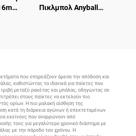
 16mm
Πικλμπολ Anyball
 Από
TR009 Μοντέλο
ες
Πλακέτα Πικλμπολ
ικες
Άνθρακα 16mm με
Προστασία Άκρων
 18K
Δομή
εκτήματα που επηρεάζουν άμεσα την απόδοση και
άλας, καθιστώντας τα ιδανικά για παίκτες που
 τριβή μεταξύ ρακέτας και μπάλας, οδηγώντας σε
ιτρέπει στους παίκτες να εκτελούν πιο
τός ορίων. Η πιο μαλακή αίσθηση της
πωση κατά τη διάρκεια αγώνων ή επεκτεταμένων
για εκείνους που αναρρώνουν από
δοσής τους για μεγαλύτερο χρονικό διάστημα με
άλας με την πάροδο του χρόνου. Η