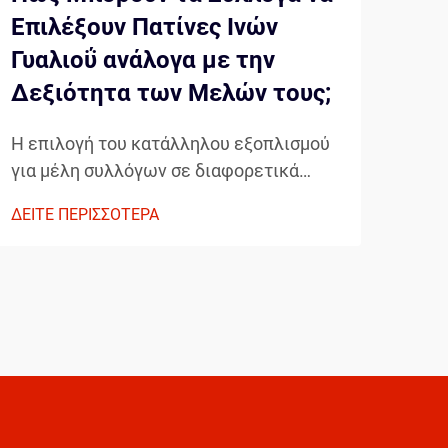
Επιλέξουν Πατίνες Ινών
Any
Γυαλιοΰ ανάλογα με την
Πα
Δεξιότητα των Μελών τους;
Η σύ
συνε
Η επιλογή του κατάλληλου εξοπλισμού
εξοπ
για μέλη συλλόγων σε διαφορετικά
ΔΕΙΤ
τρόπ
επίπεδα δεξιότητας απαιτεί προσεκτική
ΔΕΙΤΕ ΠΕΡΙΣΣΟΤΕΡΑ
προσ
εξέταση των χαρακτηριστικών
πιο 
απόδοσης, αντοχής και οικονομικής
εμφ
αποδοτικότητας. Οι πατίνες ινών
πατί
γυαλιού έχουν αναδυθεί ως μια
παρα
ευέλικτη λύση που γεφυρώνει το
χάσμα...