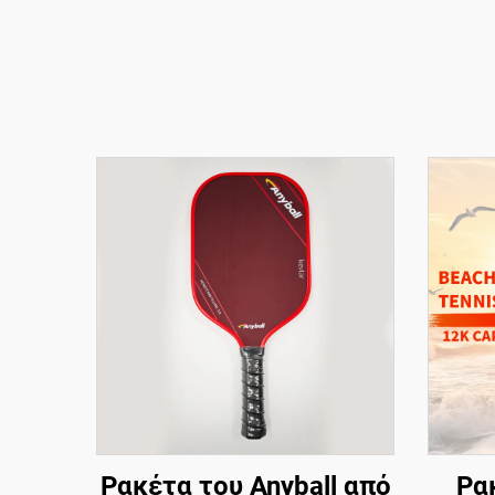
Ρακέτα του Anyball από
Ρακ