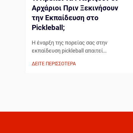
Αρχάριοι Πριν Ξεκινήσουν
την Εκπαίδευση στο
Pickleball;
Η έναρξη της πορείας σας στην
εκπαίδευση pickleball απαιτεί
προσεκτική εξέταση βασικών
ΔΕΙΤΕ ΠΕΡΙΣΣΟΤΕΡΑ
στοιχείων που θα διαμορφώσουν την
ανάπτυξή σας ως παίκτη. Η κατανόηση
των απαραίτητων στοιχείων πριν
βήξετε στο γήπεδο μπορεί σημαντικά να
επιταχύνει την πρόοδό σας...