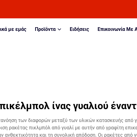
ικά με εμάς
Προϊόντα
Ειδήσεις
Επικοινωνία Με 
πικέλμπολ ίνας γυαλιού έναντ
τανόηση των διαφορών μεταξύ των υλικών κατασκευής από γυα
ιση ρακέτας πικλμπόλ από γυαλί με αυτήν από γραφίτη επικε
ην ανθεκτικότητα και τη συνολική απόδοση. Οι ρακέτες από 