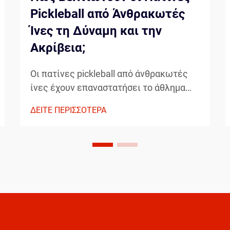
Pickleball από Άνθρακωτές
Ίνες τη Δύναμη και την
Ακρίβεια;
Οι πατίνες pickleball από άνθρακωτές
ίνες έχουν επαναστατήσει το άθλημα
προσφέροντας στους παίκτες
ΔΕΙΤΕ ΠΕΡΙΣΣΟΤΕΡΑ
απροηγούμενο έλεγχο, δύναμη και
ακρίβεια. Αυτές οι προηγμένες πατίνες
συνδυάζουν ελαφριά κατασκευή με
εξαιρετική αντοχή, κάνοντας την την
προτιμώμενη επιλογή για...