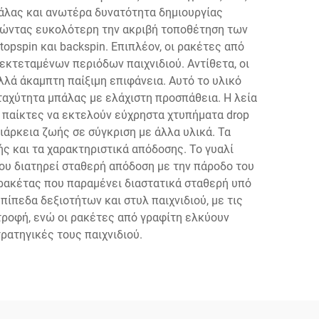
πάλας και ανωτέρα δυνατότητα δημιουργίας
στώντας ευκολότερη την ακριβή τοποθέτηση των
opspin και backspin. Επιπλέον, οι ρακέτες από
κτεταμένων περιόδων παιχνιδιού. Αντίθετα, οι
λλά άκαμπτη παίξιμη επιφάνεια. Αυτό το υλικό
αχύτητα μπάλας με ελάχιστη προσπάθεια. Η λεία
 παίκτες να εκτελούν εύχρηστα χτυπήματα drop
ιάρκεια ζωής σε σύγκριση με άλλα υλικά. Τα
ς και τα χαρακτηριστικά απόδοσης. Το γυαλί
που διατηρεί σταθερή απόδοση με την πάροδο του
 ρακέτας που παραμένει διαστατικά σταθερή υπό
ίπεδα δεξιοτήτων και στυλ παιχνιδιού, με τις
τροφή, ενώ οι ρακέτες από γραφίτη ελκύουν
ρατηγικές τους παιχνιδιού.