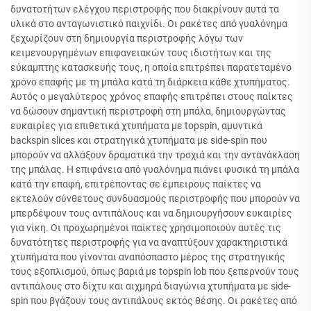
δυνατοτήτων ελέγχου περιστροφής που διακρίνουν αυτά τα
υλικά στο ανταγωνιστικό παιχνίδι. Οι ρακέτες από γυαλόνημα
ξεχωρίζουν στη δημιουργία περιστροφής λόγω των
κειμενουργημένων επιφανειακών τους ιδιοτήτων και της
εύκαμπτης κατασκευής τους, η οποία επιτρέπει παρατεταμένο
χρόνο επαφής με τη μπάλα κατά τη διάρκεια κάθε χτυπήματος.
Αυτός ο μεγαλύτερος χρόνος επαφής επιτρέπει στους παίκτες
να δώσουν σημαντική περιστροφή στη μπάλα, δημιουργώντας
ευκαιρίες για επιθετικά χτυπήματα με topspin, αμυντικά
backspin slices και στρατηγικά χτυπήματα με side-spin που
μπορούν να αλλάξουν δραματικά την τροχιά και την αντανάκλαση
της μπάλας. Η επιφάνεια από γυαλόνημα πιάνει φυσικά τη μπάλα
κατά την επαφή, επιτρέποντας σε έμπειρους παίκτες να
εκτελούν σύνθετους συνδυασμούς περιστροφής που μπορούν να
μπερδέψουν τους αντιπάλους και να δημιουργήσουν ευκαιρίες
για νίκη. Οι προχωρημένοι παίκτες χρησιμοποιούν αυτές τις
δυνατότητες περιστροφής για να αναπτύξουν χαρακτηριστικά
χτυπήματα που γίνονται αναπόσπαστο μέρος της στρατηγικής
τους εξοπλισμού, όπως βαριά με topspin lob που ξεπερνούν τους
αντιπάλους στο δίχτυ και αιχμηρά διαγώνια χτυπήματα με side-
spin που βγάζουν τους αντιπάλους εκτός θέσης. Οι ρακέτες από