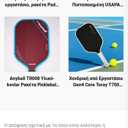
εργοστάσιο, ρακέτα Padel
Πιστοποιημένη USAPA
από άνθρακα, 18k από
16mm Παχιά Πλήρης
ανθρακονήματα EVA με
Ρακέτα Padel Από
τραχιά επιφάνεια για
Άνθρακα Ρακέτα
προπόνηση
Pickleball Υψηλής
Αντοχής Εργαλείο Για
Εκπαίδευση και
Διασκέδαση
Anyball TR008 Υλικό-
Χονδρική από Εργοστάσιο
kevlar Ρακέτα Pickleball
Gen4 Core Toray T700
16mm Με Προστασία
Thermoformed Racket
Άκρων Ανθεκτική PP
Pickleball 14mm 16mm με
Διασκέδαση Από
Ακμές Από EVA Foam και
Εργοστάσιο Άμεση
Ίνες Άνθρακα,
Παράδοση
Πιστοποιημένο από την
USAPA
Η απόφαση σχετικά με το ποιο είναι καλύτερο, η