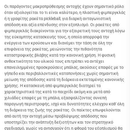
Οι παράγοντες μακροπρόθεσμης αντοχής έχουν σημαντικό ρόλο
όταν αξιολογείται το τι είναι καλύτερο, η πλαστική φιμπεργκλάς
ή η γραφίτης ρακέτα pickleball, για διαρκή ανταγωνιστική
απόδοση και αξία επένδυσης στον εξοπλισμό. Οι ρακέτες από
φιμπεργκλάς διακρίνονται για την εξαιρετική τους αντοχή λόγω
της εύκαμπτης κατασκευής τους, η οποία απορροφά την
ενέργεια των κρούσεων και διανέμει την τάση σε όλη την
επιφάνεια της ρακέτας, μειώνοντας την πιθανότητα
καταστροφικής βλάβης κατά την κανονική χρήση. Η φυσική
ανθεκτικότητα του υλικού τους επιτρέπει να αντέχει
επανειλημμένες προσκρούσεις μπάλας, ακούσιες επαφές με το
γήπεδο και περιβαλλοντικές καταπονήσεις χωρίς σημαντική
μείωση της απόδοσης κατά τη διάρκεια εκτεταμένης κανονικής
χρήσης. Η κατασκευή από φιμπεργκλάς διατηρεί τα
χαρακτηριστικά της κατά το παιχνίδι ακόμη και μετά από
χιλιάδες επαφές με τη μπάλα, εξασφαλίζοντας συνεπή
παραγωγή περιστροφής, ισχύ και δυνατότητες ελέγχου καθ' όλη
τη διάρκεια της ζωής της ρακέτας. Οι παίκτες επωφελούνται
από αυτή την αντοχή μέσω προβλέψιμης απόδοσης που
υποστηρίζει την ανάπτυξη δεξιοτήτων και τον στρατηγικό
σχεδιασμό, χωρίς να ανησυχούν ότι η φθορά του εξοπλισμού θα