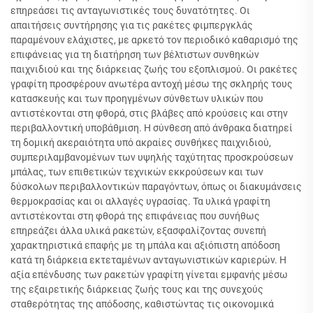
επηρεάσει τις ανταγωνιστικές τους δυνατότητες. Οι
απαιτήσεις συντήρησης για τις ρακέτες φιμπεργκλάς
παραμένουν ελάχιστες, με αρκετό τον περιοδικό καθαρισμό της
επιφάνειας για τη διατήρηση των βέλτιστων συνθηκών
παιχνιδιού και της διάρκειας ζωής του εξοπλισμού. Οι ρακέτες
γραφίτη προσφέρουν ανωτέρα αντοχή μέσω της σκληρής τους
κατασκευής και των προηγμένων σύνθετων υλικών που
αντιστέκονται στη φθορά, στις βλάβες από κρούσεις και στην
περιβαλλοντική υποβάθμιση. Η σύνθεση από άνθρακα διατηρεί
τη δομική ακεραιότητα υπό ακραίες συνθήκες παιχνιδιού,
συμπεριλαμβανομένων των υψηλής ταχύτητας προσκρούσεων
μπάλας, των επιθετικών τεχνικών εκκρούσεων και των
δύσκολων περιβαλλοντικών παραγόντων, όπως οι διακυμάνσεις
θερμοκρασίας και οι αλλαγές υγρασίας. Τα υλικά γραφίτη
αντιστέκονται στη φθορά της επιφάνειας που συνήθως
επηρεάζει άλλα υλικά ρακετών, εξασφαλίζοντας συνεπή
χαρακτηριστικά επαφής με τη μπάλα και αξιόπιστη απόδοση
κατά τη διάρκεια εκτεταμένων ανταγωνιστικών καριερών. Η
αξία επένδυσης των ρακετών γραφίτη γίνεται εμφανής μέσω
της εξαιρετικής διάρκειας ζωής τους και της συνεχούς
σταθερότητας της απόδοσης, καθιστώντας τις οικονομικά