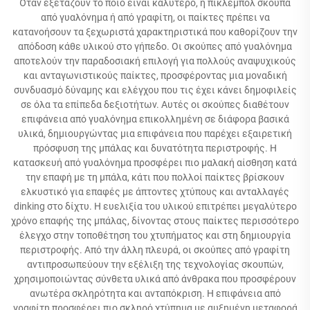
Όταν εξετάζουν το ποιο είναι καλύτερο, η πικλεμπόλ σκούπα
από γυαλόνημα ή από γραφίτη, οι παίκτες πρέπει να
κατανοήσουν τα ξεχωριστά χαρακτηριστικά που καθορίζουν την
απόδοση κάθε υλικού στο γήπεδο. Οι σκούπες από γυαλόνημα
αποτελούν την παραδοσιακή επιλογή για πολλούς αναψυχικούς
και ανταγωνιστικούς παίκτες, προσφέροντας μια μοναδική
συνδυασμό δύναμης και ελέγχου που τις έχει κάνει δημοφιλείς
σε όλα τα επίπεδα δεξιοτήτων. Αυτές οι σκούπες διαθέτουν
επιφάνεια από γυαλόνημα επικολλημένη σε διάφορα βασικά
υλικά, δημιουργώντας μια επιφάνεια που παρέχει εξαιρετική
πρόσφυση της μπάλας και δυνατότητα περιστροφής. Η
κατασκευή από γυαλόνημα προσφέρει πιο μαλακή αίσθηση κατά
την επαφή με τη μπάλα, κάτι που πολλοί παίκτες βρίσκουν
ελκυστικό για επαφές με άπτοντες χτύπους και ανταλλαγές
dinking στο δίχτυ. Η ευελιξία του υλικού επιτρέπει μεγαλύτερο
χρόνο επαφής της μπάλας, δίνοντας στους παίκτες περισσότερο
έλεγχο στην τοποθέτηση του χτυπήματος και στη δημιουργία
περιστροφής. Από την άλλη πλευρά, οι σκούπες από γραφίτη
αντιπροσωπεύουν την εξέλιξη της τεχνολογίας σκουπών,
χρησιμοποιώντας σύνθετα υλικά από άνθρακα που προσφέρουν
ανωτέρα σκληρότητα και ανταπόκριση. Η επιφάνεια από
γραφίτη προσφέρει πιο σκληρό χτύπημα με αυξημένη μεταφορά