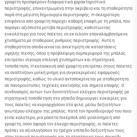
γραφίτη προσφέρουν διαφορετικά χαρακτηριστικά
περιστροφής, επικεντρωμένα στην ακρίβεια και τη σταθερότητα
παρά στη μέγιστη δημιουργία περιστροφής. Η σκληρότερη
επιφάνεια από γραφίτη παρέχει καθαρή επαφή με τη μπάλα, που
παράγει αξιόπιστα μοτίβα περιστροφής, καθιστώντας
ευκολότερο για τους παίκτες να εκτελούν επαναλαμβανόμενα
χτυπήματα με σταθερούς ρυθμούς περιστροφής. Αυτή η
σταθερότητα αποδεικνύεται ανεκτίμητη σε καταστάσεις
υψηλής πίεσης, όπου η προβλέψιμη συμπεριφορά της μπάλας
επιτρέπει σίγουρη επιλογή χτυπημάτων και στρατηγική
τοποθέτηση. Η κατασκευή από γραφίτη επιτρέπει στους παίκτες
να αναπτύξουν μυϊκή μνήμη για συγκεκριμένες εφαρμογές
περιστροφής, καθώς το υλικό ανταποκρίνεται με σταθερότητα
σε πανομοιότυπες τεχνικές εκκίνησης και σημεία επαφής. Ο
συνδυασμός αυτών των δυνατοτήτων ελέγχου περιστροφής με
στρατηγική τοποθέτηση στο γήπεδο δημιουργεί ευκαιρίες για
τους παίκτες να κυριαρχήσουν στα φιλέ, μέσω δεξιοτήτων
ανωτέρου ελέγχου της μπάλας. Κατά τον προσδιορισμό του ποιο
είναι καλύτερο, μια ρακέτα πικέμπολ από γυαλόνημα ή από
γραφίτη, όσον αφορά τον έλεγχο περιστροφής, οι παίκτες
πρέπει να αξιολογήσουν το τρέχον επίπεδο δεξιοτήτων τους
στην τεχνική περιστροφής και το στρατηγικό τους παιχνίδι,