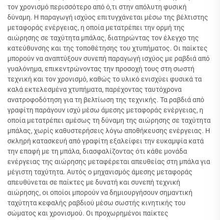
τον χρονισμό περισσότερο από ό,τι στην απόλυτη φυσική
δύναμη. Η παραγωγή ισχύος επιτυγχάνεται μέσω της βέλτιστης
μεταφοράς ενέργειας, η οποία μετατρέπει την ορμή της
αιώρησης σε ταχύτητα μπάλας, διατηρώντας τον έλεγχο της
κατεύθυνσης και της τοποθέτησης του χτυπήματος. Οι παίκτες
μπορούν να αναπτύξουν συνεπή παραγωγή ισχύος με ραβδιά από
γυαλόνημα, επικεντρώνοντας την προσοχή τους στη σωστή
τεχνική και τον χρονισμό, καθώς το υλικό ενισχύει φυσικά τα
καλά εκτελεσμένα χτυπήματα, παρέχοντας ταυτόχρονα
ανατροφοδότηση για τη βελτίωση της τεχνικής. Τα ραβδιά από
γραφίτη παράγουν ισχύ μέσω άμεσης μεταφοράς ενέργειας, η
οποία μετατρέπει αμέσως τη δύναμη της αιώρησης σε ταχύτητα
μπάλας, χωρίς καθυστερήσεις λόγω αποθήκευσης ενέργειας. Η
σκληρή κατασκευή από γραφίτη εξαλείφει την ευκαμψία κατά
την επαφή με τη μπάλα, διασφαλίζοντας ότι κάθε μονάδα
ενέργειας της αιώρησης μεταφέρεται απευθείας στη μπάλα για
μέγιστη ταχύτητα. Αυτός ο μηχανισμός άμεσης μεταφοράς
απευθύνεται σε παίκτες με δυνατή και συνεπή τεχνική
αιώρησης, οι οποίοι μπορούν να δημιουργήσουν σημαντική
ταχύτητα κεφαλής ραβδιού μέσω σωστής κινητικής του
σώματος και χρονισμού. Οι προχωρημένοι παίκτες