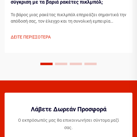
σύγκριση με τα βαριά ρακέτες πικλμπόλ;
Το βάρος μιας ρακέτας πικλμπόλ επηρεάζει σημαντικά την
απόδοσή σας, τον έλεγχο και τη συνολική εμπειρία
παιχνιδιού. Κατά την επιλογή μεταξύ ελαφρών και
βαρύτερων ρακετών πικλμπόλ, οι παίκτες πρέπει να
ΔΕΙΤΕ ΠΕΡΙΣΣΟΤΕΡΑ
λαμβάνουν υπόψη το στυλ παιχνιδιού τους, τη φυσική τους
κατάσταση...
Λάβετε Δωρεάν Προσφορά
Ο εκπρόσωπός μας θα επικοινωνήσει σύντομα μαζί
σας.