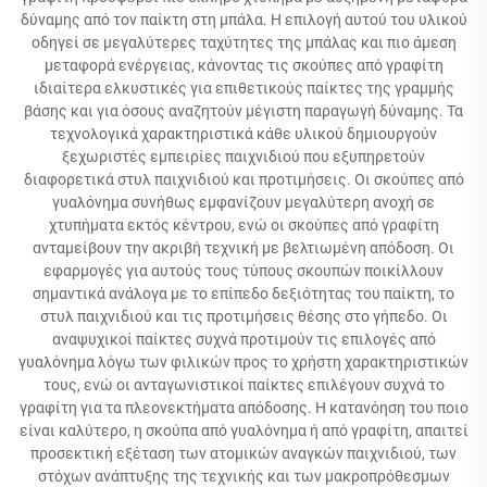
δύναμης από τον παίκτη στη μπάλα. Η επιλογή αυτού του υλικού
οδηγεί σε μεγαλύτερες ταχύτητες της μπάλας και πιο άμεση
μεταφορά ενέργειας, κάνοντας τις σκούπες από γραφίτη
ιδιαίτερα ελκυστικές για επιθετικούς παίκτες της γραμμής
βάσης και για όσους αναζητούν μέγιστη παραγωγή δύναμης. Τα
τεχνολογικά χαρακτηριστικά κάθε υλικού δημιουργούν
ξεχωριστές εμπειρίες παιχνιδιού που εξυπηρετούν
διαφορετικά στυλ παιχνιδιού και προτιμήσεις. Οι σκούπες από
γυαλόνημα συνήθως εμφανίζουν μεγαλύτερη ανοχή σε
χτυπήματα εκτός κέντρου, ενώ οι σκούπες από γραφίτη
ανταμείβουν την ακριβή τεχνική με βελτιωμένη απόδοση. Οι
εφαρμογές για αυτούς τους τύπους σκουπών ποικίλλουν
σημαντικά ανάλογα με το επίπεδο δεξιότητας του παίκτη, το
στυλ παιχνιδιού και τις προτιμήσεις θέσης στο γήπεδο. Οι
αναψυχικοί παίκτες συχνά προτιμούν τις επιλογές από
γυαλόνημα λόγω των φιλικών προς το χρήστη χαρακτηριστικών
τους, ενώ οι ανταγωνιστικοί παίκτες επιλέγουν συχνά το
γραφίτη για τα πλεονεκτήματα απόδοσης. Η κατανόηση του ποιο
είναι καλύτερο, η σκούπα από γυαλόνημα ή από γραφίτη, απαιτεί
προσεκτική εξέταση των ατομικών αναγκών παιχνιδιού, των
στόχων ανάπτυξης της τεχνικής και των μακροπρόθεσμων