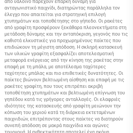
από υαλοϊνό παρέχουν επαρκή δύναμη για
ανταγωνιστικό παιχνίδι, διατηρώντας παράλληλα τον
έλεγχο που απαιτείται για στρατηγική επιλογή
χτυπημάτων και τοποθέτησης στο γήπεδο. Οι ρακέτες
από γραφίτη προσφέρουν ξεκάθαρα πλεονεκτήματα στη
μετάδοση δύναμης και την ανταπόκριση, γεγονός που τις
καθιστά ελκυστικές για προχωρημένους παίκτες που
επιδιώκουν τη μέγιστη απόδοση. Η σκληρή κατασκευή
των υλικών γραφίτη εξασφαλίζει αποτελεσματική
μεταφορά ενέργειας από την κίνηση της ρακέτας στην
επαφή με τη μπάλα, με αποτέλεσμα ταχύτερες
ταχύτητες μπάλας και πιο επιθετικές δυνατότητες. Οι
παίκτες βιώνουν βελτιωμένη αίσθηση και επαφή με τις
ρακέτες γραφίτη, που τους επιτρέπει ακριβή
τοποθέτηση χτυπημάτων και βελτιωμένη επίγνωση του
γηπέδου κατά τις γρήγορες ανταλλαγές. Οι ελαφριές
ιδιότητες της κατασκευής από γραφίτη μειώνουν την
κόπωση του χεριού κατά τη διάρκεια εκτεταμένων
παιχνιδιών, επιτρέποντας στους παίκτες να διατηρούν
συνεπή απόδοση σε μακρά παιχνίδια και αγώνες
τουρνουά. Η ανθεκτικότητα αποτελεί ένα ακόμη