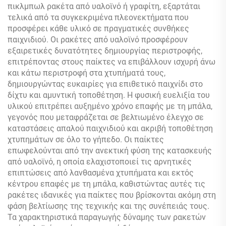
πικλμπωλ ρακέτα από υαλοϊνό ή γραφίτη, εξαρτάται
τελικά από τα συγκεκριμένα πλεονεκτήματα που
προσφέρει κάθε υλικό σε πραγματικές συνθήκες
παιχνιδιού. Οι ρακέτες από υαλοϊνό προσφέρουν
εξαιρετικές δυνατότητες δημιουργίας περιστροφής,
επιτρέποντας στους παίκτες να επιβάλλουν ισχυρή άνω
και κάτω περιστροφή στα χτυπήματά τους,
δημιουργώντας ευκαιρίες για επιθετικό παιχνίδι στο
δίχτυ και αμυντική τοποθέτηση. Η φυσική ευελιξία του
υλικού επιτρέπει αυξημένο χρόνο επαφής με τη μπάλα,
γεγονός που μεταφράζεται σε βελτιωμένο έλεγχο σε
καταστάσεις απαλού παιχνιδιού και ακριβή τοποθέτηση
χτυπημάτων σε όλο το γήπεδο. Οι παίκτες
επωφελούνται από την ανεκτική φύση της κατασκευής
από υαλοϊνό, η οποία ελαχιστοποιεί τις αρνητικές
επιπτώσεις από λανθασμένα χτυπήματα και εκτός
κέντρου επαφές με τη μπάλα, καθιστώντας αυτές τις
ρακέτες ιδανικές για παίκτες που βρίσκονται ακόμη στη
φάση βελτίωσης της τεχνικής και της συνέπειάς τους.
Τα χαρακτηριστικά παραγωγής δύναμης των ρακετών