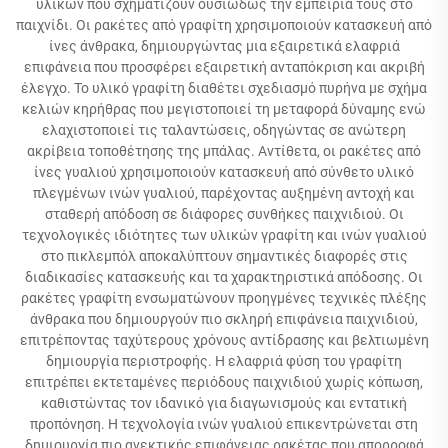
υλικών που σχηματίζουν ουσιωδώς την εμπειρία τους στο
παιχνίδι. Οι ρακέτες από γραφίτη χρησιμοποιούν κατασκευή από
ίνες άνθρακα, δημιουργώντας μια εξαιρετικά ελαφριά
επιφάνεια που προσφέρει εξαιρετική ανταπόκριση και ακριβή
έλεγχο. Το υλικό γραφίτη διαθέτει σχεδιασμό πυρήνα με σχήμα
κελιών κηρήθρας που μεγιστοποιεί τη μεταφορά δύναμης ενώ
ελαχιστοποιεί τις ταλαντώσεις, οδηγώντας σε ανώτερη
ακρίβεια τοποθέτησης της μπάλας. Αντίθετα, οι ρακέτες από
ίνες γυαλιού χρησιμοποιούν κατασκευή από σύνθετο υλικό
πλεγμένων ινών γυαλιού, παρέχοντας αυξημένη αντοχή και
σταθερή απόδοση σε διάφορες συνθήκες παιχνιδιού. Οι
τεχνολογικές ιδιότητες των υλικών γραφίτη και ινών γυαλιού
στο πικλεμπόλ αποκαλύπτουν σημαντικές διαφορές στις
διαδικασίες κατασκευής και τα χαρακτηριστικά απόδοσης. Οι
ρακέτες γραφίτη ενσωματώνουν προηγμένες τεχνικές πλέξης
άνθρακα που δημιουργούν πιο σκληρή επιφάνεια παιχνιδιού,
επιτρέποντας ταχύτερους χρόνους αντίδρασης και βελτιωμένη
δημιουργία περιστροφής. Η ελαφριά φύση του γραφίτη
επιτρέπει εκτεταμένες περιόδους παιχνιδιού χωρίς κόπωση,
καθιστώντας τον ιδανικό για διαγωνισμούς και εντατική
προπόνηση. Η τεχνολογία ινών γυαλιού επικεντρώνεται στη
δημιουργία πιο ανεκτικής επιφάνειας ρακέτας που απορροφά