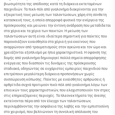
βιωσιμότητα της απόδοσης κατά τη διάρκεια εκτεταμένων
παιχνιδιών. Τα πικλ-πόλ από γυαλονήμα διακρίνονται για την
εξαιρετική τους μείωση των ταλαντώσεων, χάρη στη σύνθετη
κατασκευή τους, η οποία απορροφά φυσικά την ενέργεια της
πρόσκρουσης και μειώνει την έντονη ανάδραση που μεταδίδεται
στα χέρια και τα χέρια των παικτών. Η μείωση των
ταλαντώσεων αυτή είναι ιδιαίτερα σημαντική για παίκτες που
παρουσιάζουν ευαισθησία στα χέρια ή για εκείνους που
αναρρώνουν από τραυματισμούς στον αγκώνα και τον ώμο και
χρειάζονται εξοπλισμό με ήπια χαρακτηριστικά. Η ύφανση της
δομής από γυαλονήμα δημιουργεί πολλά σημεία απορρόφησης
ενέργειας που διασπούν τις δυνάμεις της πρόσκρουσης
σταδιακά, οδηγώντας σε ευχάριστες εμπειρίες παιχνιδιού που
επιτρέπουν μεγαλύτερη διάρκεια προπονήσεων χωρίς
συσσώρευση κόπωσης. Παίκτες με ευαίσθητες αρθρώσεις ή
αρθρίτιδα συχνά προτιμούν πικλ-πόλ από γυαλονήμα λόγω των
επιεικών τους χαρακτηριστικών, που ελαχιστοποιούν τον στρες
στις επηρεαζόμενες περιοχές. Τα πλεονεκτήματα της άνεσης
εκτείνονται πέρα από τον έλεγχο των ταλαντώσεων,
περιλαμβάνοντας την ασφάλεια της λαβής και την εμπιστοσύνη
στο χειρισμό, που βελτιώνουν τη συνολική απόλαυση του