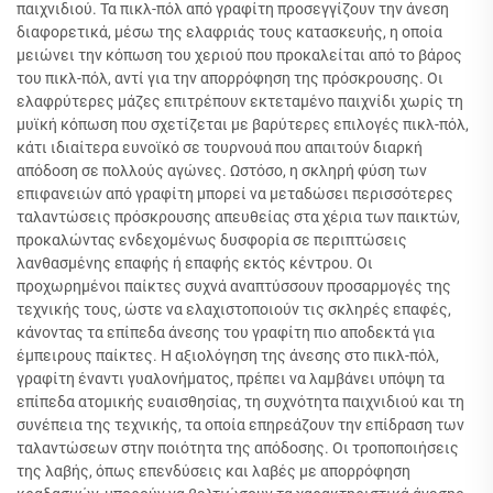
παιχνιδιού. Τα πικλ-πόλ από γραφίτη προσεγγίζουν την άνεση
διαφορετικά, μέσω της ελαφριάς τους κατασκευής, η οποία
μειώνει την κόπωση του χεριού που προκαλείται από το βάρος
του πικλ-πόλ, αντί για την απορρόφηση της πρόσκρουσης. Οι
ελαφρύτερες μάζες επιτρέπουν εκτεταμένο παιχνίδι χωρίς τη
μυϊκή κόπωση που σχετίζεται με βαρύτερες επιλογές πικλ-πόλ,
κάτι ιδιαίτερα ευνοϊκό σε τουρνουά που απαιτούν διαρκή
απόδοση σε πολλούς αγώνες. Ωστόσο, η σκληρή φύση των
επιφανειών από γραφίτη μπορεί να μεταδώσει περισσότερες
ταλαντώσεις πρόσκρουσης απευθείας στα χέρια των παικτών,
προκαλώντας ενδεχομένως δυσφορία σε περιπτώσεις
λανθασμένης επαφής ή επαφής εκτός κέντρου. Οι
προχωρημένοι παίκτες συχνά αναπτύσσουν προσαρμογές της
τεχνικής τους, ώστε να ελαχιστοποιούν τις σκληρές επαφές,
κάνοντας τα επίπεδα άνεσης του γραφίτη πιο αποδεκτά για
έμπειρους παίκτες. Η αξιολόγηση της άνεσης στο πικλ-πόλ,
γραφίτη έναντι γυαλονήματος, πρέπει να λαμβάνει υπόψη τα
επίπεδα ατομικής ευαισθησίας, τη συχνότητα παιχνιδιού και τη
συνέπεια της τεχνικής, τα οποία επηρεάζουν την επίδραση των
ταλαντώσεων στην ποιότητα της απόδοσης. Οι τροποποιήσεις
της λαβής, όπως επενδύσεις και λαβές με απορρόφηση