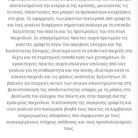
αποτελεσματικά την ενέργεια της κρούσης, μειώνοντας τις
έντονες ταλαντώσεις που μπορεί να προκαλέσουν ενοχλήσεις
στο χέρι. Οι εφαρμογές των ρακετών πικλεμπόλ από γραφίτη
και ίνες γυαλιού διαφέρουν σημαντικά ανάλογα με το επίπεδο
δεξιότητας του παίκτη και τις προτιμήσεις του στο στυλ
παιχνιδιού. Οι επαγγελματίες παίκτες συχνά προτιμούν τις
ρακέτες γραφίτη λόγω του ακριβούς ελέγχου και της
δυνατότητας δύναμης, ιδιαίτερα κατά το επιθετικό παιχνίδι στο
δίχτυ και τη στρατηγική τοποθέτηση των χτυπημάτων. Οι
ερασιτέχνες παίκτες συχνά επιλέγουν επιλογές από ίνες
γυαλιού για τη σταθερότητα και την άνεση, ιδιαίτερα κατά το
εύκολο παιχνίδι και τις φάσεις ανάπτυξης δεξιοτήτων. Οι
βασικές λειτουργίες αυτών των υλικών επικεντρώνονται στη
βελτιστοποίηση της αποδοτικότητας επαφής με τη μπάλα, στη
βελτίωση του ελέγχου του παίκτη και στην παροχή άνετης
εμπειρίας παιχνιδιού. Η κατανόηση της σύγκρισης γραφίτη και
ινών γυαλιού στο πικλεμπόλ βοηθά τους παίκτες να λαμβάνουν
ενημερωμένες αποφάσεις που συμφωνούν με τους
συγκεκριμένους στόχους απόδοσης και τους προϋπολογισμούς
τους.