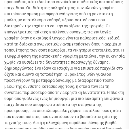
προσπάθεια, κάτι ιδιαίτερα ευνοϊκό σε επιθετικές καταστάσεις
παιχνιδιού. Οι ιδιότητες σκληρότητας των υλικών γραφίτη
επιτρέπουν άμεση μεταφορά ενέργειας από τη ρακέτα στη
μπάλα, με αποτέλεσμα καθαρά, εξουσιαστικά σουτ που
διατηρούν την ταχύτητα και την ακρίβεια της τροχιάς. Οι
επαγγελματίες παίκτες επιλέγουν συνεχώς τις επιλογές
γραφίτη όταν ο ακριβής έλεγχος γίνεται καθοριστικός, ειδικά
κατά τη διάρκεια αγωνιστικών αναμετρήσεων όπου η ακρίβεια
τοποθέτησης των σουτ καθορίζει τα νικητήρια αποτελέσματα. Η
ελαφριά φύση της κατασκευής γραφίτη βελτιώνει την ευκινησία
χωρίς να θυσιάζει τις δυνατότητες παραγωγής δύναμης,
δημιουργώντας ένα ιδανικό ισοζύγιο για επιθετικό παιχνίδι στο
δίχτυ και αμυντική τοποθέτηση. Οι ρακέτες ινών γυαλιού
προσεγγίζουν τη μεταφορά δύναμης με διαφορετικό τρόπο
μέσω της σύνθετης κατασκευής τους, η οποία τονίζει τη
συνέπεια περισσότερο από την εκρηκτική δυνατότητα. Η πλεκτή
δομή από γυάλινες ίνες δημιουργεί μια πιο εύκαμπτη επιφάνεια
παιχνιδιού που απορροφά σταδιακά την ενέργεια της
πρόσκρουσης, με αποτέλεσμα ελεγχόμενη εκτέλεση σουτ, κάτι
που ευνοεί παίκτες που αναπτύσσουν τα βασικά στοιχεία της
τεχνικής τους. Αυτή η ελεγχόμενη παράδοση δύναμης βοηθά
τους μεσαίου επιπέδου παίκτες να διατηρούν την ακρίβεια ενώ