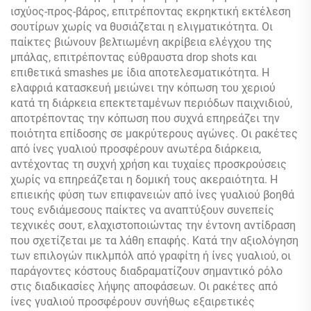
ισχύος-προς-βάρος, επιτρέποντας εκρηκτική εκτέλεση
σουτίρων χωρίς να θυσιάζεται η ελιγματικότητα. Οι
παίκτες βιώνουν βελτιωμένη ακρίβεια ελέγχου της
μπάλας, επιτρέποντας εύθραυστα drop shots και
επιθετικά smashes με ίδια αποτελεσματικότητα. Η
ελαφριά κατασκευή μειώνει την κόπωση του χεριού
κατά τη διάρκεια επεκτεταμένων περιόδων παιχνιδιού,
αποτρέποντας την κόπωση που συχνά επηρεάζει την
ποιότητα επίδοσης σε μακρύτερους αγώνες. Οι ρακέτες
από ίνες γυαλιού προσφέρουν ανωτέρα διάρκεια,
αντέχοντας τη συχνή χρήση και τυχαίες προσκρούσεις
χωρίς να επηρεάζεται η δομική τους ακεραιότητα. Η
επιεικής φύση των επιφανειών από ίνες γυαλιού βοηθά
τους ενδιάμεσους παίκτες να αναπτύξουν συνεπείς
τεχνικές σουτ, ελαχιστοποιώντας την έντονη αντίδραση
που σχετίζεται με τα λάθη επαφής. Κατά την αξιολόγηση
των επιλογών πικλμπόλ από γραφίτη ή ίνες γυαλιού, οι
παράγοντες κόστους διαδραματίζουν σημαντικό ρόλο
στις διαδικασίες λήψης αποφάσεων. Οι ρακέτες από
ίνες γυαλιού προσφέρουν συνήθως εξαιρετικές