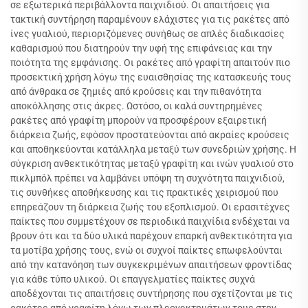
σε εξωτερικά περιβάλλοντα παιχνιδιού. Οι απαιτήσεις για
τακτική συντήρηση παραμένουν ελάχιστες για τις ρακέτες από
ίνες γυαλιού, περιοριζόμενες συνήθως σε απλές διαδικασίες
καθαρισμού που διατηρούν την υφή της επιφάνειας και την
ποιότητα της εμφάνισης. Οι ρακέτες από γραφίτη απαιτούν πιο
προσεκτική χρήση λόγω της ευαισθησίας της κατασκευής τους
από άνθρακα σε ζημιές από κρούσεις και την πιθανότητα
αποκόλλησης στις άκρες. Ωστόσο, οι καλά συντηρημένες
ρακέτες από γραφίτη μπορούν να προσφέρουν εξαιρετική
διάρκεια ζωής, εφόσον προστατεύονται από ακραίες κρούσεις
και αποθηκεύονται κατάλληλα μεταξύ των συνεδριών χρήσης. Η
σύγκριση ανθεκτικότητας μεταξύ γραφίτη και ινών γυαλιού στο
πικλμπόλ πρέπει να λαμβάνει υπόψη τη συχνότητα παιχνιδιού,
τις συνθήκες αποθήκευσης και τις πρακτικές χειρισμού που
επηρεάζουν τη διάρκεια ζωής του εξοπλισμού. Οι ερασιτέχνες
παίκτες που συμμετέχουν σε περιοδικά παιχνίδια ενδέχεται να
βρουν ότι και τα δύο υλικά παρέχουν επαρκή ανθεκτικότητα για
τα μοτίβα χρήσης τους, ενώ οι συχνοί παίκτες επωφελούνται
από την κατανόηση των συγκεκριμένων απαιτήσεων φροντίδας
για κάθε τύπο υλικού. Οι επαγγελματίες παίκτες συχνά
αποδέχονται τις απαιτήσεις συντήρησης που σχετίζονται με τις
ρακέτες από γραφίτη λόγω των πλεονεκτημάτων τους στην