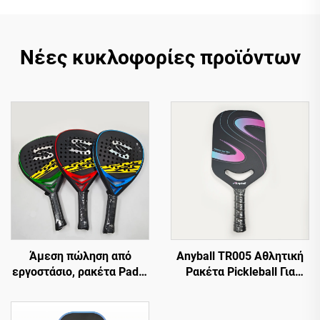
Νέες κυκλοφορίες προϊόντων
Άμεση πώληση από
Anyball TR005 Αθλητική
εργοστάσιο, ρακέτα Padel
Ρακέτα Pickleball Για
από άνθρακα, 18k από
Εξωτερικούς Χώρους
ανθρακονήματα EVA με
Ανθεκτική Από Ίνες
τραχιά επιφάνεια για
Άνθρακα με