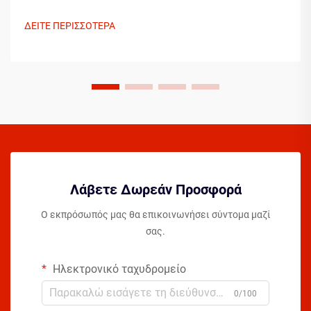
διαμορφώσουν την ανάπτυξή σας ως παίκτη. Η κατανόηση
των απαραίτητων στοιχείων πριν βήξετε στο γήπεδο
ΔΕΙΤΕ ΠΕΡΙΣΣΟΤΕΡΑ
μπορεί σημαντικά να επιταχύνει την πρόοδό σας...
Λάβετε Δωρεάν Προσφορά
Ο εκπρόσωπός μας θα επικοινωνήσει σύντομα μαζί
σας.
Ηλεκτρονικό ταχυδρομείο
0/100