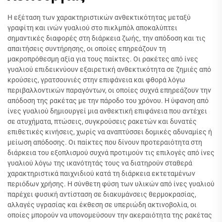
Η εξέταση των χαρακτηριστικών ανθεκτικότητας μεταξύ
γραφίτη και ινών γυαλιού στο πικλμπόλ αποκαλύπτει
σημαντικές διαφορές στη διάρκεια ζωής, την απόδοση και τις
απαιτήσεις συντήρησης, οι οποίες επηρεάζουν τη
μακροπρόθεσμη αξία για τους παίκτες. Οι ρακέτες από ίνες
γυαλιού επιδεικνύουν εξαιρετική ανθεκτικότητα σε ζημιές από
κρούσεις, γρατσουνιές στην επιφάνεια και φθορά λόγω
περιβαλλοντικών παραγόντων, οι οποίες συχνά επηρεάζουν την
απόδοση της ρακέτας με την πάροδο του χρόνου. Η ύφανση από
ίνες γυαλιού δημιουργεί μια ανθεκτική επιφάνεια που αντέχει
σε ατυχήματα, πτώσεις, συγκρούσεις ρακετών και δυνατές
επιθετικές κινήσεις, χωρίς να αναπτύσσει δομικές αδυναμίες ή
μείωση απόδοσης. Οι παίκτες που δίνουν προτεραιότητα στη
διάρκεια του εξοπλισμού συχνά προτιμούν τις επιλογές από ίνες
γυαλιού λόγω της ικανότητάς τους να διατηρούν σταθερά
χαρακτηριστικά παιχνιδιού κατά τη διάρκεια εκτεταμένων
περιόδων χρήσης. Η σύνθετη φύση των υλικών από ίνες γυαλιού
παρέχει φυσική αντίσταση σε διακυμάνσεις θερμοκρασίας,
αλλαγές υγρασίας και έκθεση σε υπεριώδη ακτινοβολία, οι
οποίες μπορούν να υπονομεύσουν την ακεραιότητα της ρακέτας