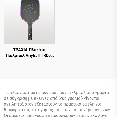
προπόνηση
Προσαρμοσμένο
Λογότυπο Πιστοποιημένη
από USAPA
Θερμομορφωμένη PP
Κυψελωτή Δομή
ΤΡΑΧΙΑ Πλακέτα
Πικλμπολ Anyball TR009
Μοντέλο Πλακέτα
Πικλμπολ Άνθρακα 16mm
με Προστασία Άκρων
Τα πλεονεκτήματα των ρακέτων πικλμπόλ από γραφίτη
σε σύγκριση με εκείνες από ίνες γυαλιού γίνονται
αντιληπτά όταν εξεταστούν τα πρακτικά οφέλη για
διαφορετικές κατηγορίες παικτών και σενάρια αγώνων.
Οι ρακέτες από γραφίτη προσφέρουν εξαιρετικό λόγο